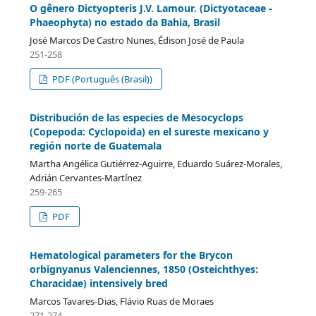
O gênero Dictyopteris J.V. Lamour. (Dictyotaceae -
Phaeophyta) no estado da Bahia, Brasil
José Marcos De Castro Nunes, Édison José de Paula
251-258
PDF (Português (Brasil))
Distribución de las especies de Mesocyclops
(Copepoda: Cyclopoida) en el sureste mexicano y
región norte de Guatemala
Martha Angélica Gutiérrez-Aguirre, Eduardo Suárez-Morales,
Adrián Cervantes-Martínez
259-265
PDF
Hematological parameters for the Brycon
orbignyanus Valenciennes, 1850 (Osteichthyes:
Characidae) intensively bred
Marcos Tavares-Dias, Flávio Ruas de Moraes
271-274