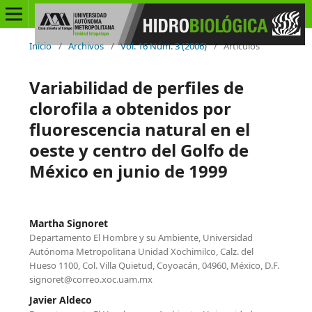
Inicio
/
Archivos
/
Vol. 16 Núm. 3 (2006)
/
Artículos
Variabilidad de perfiles de
clorofila a obtenidos por
fluorescencia natural en el
oeste y centro del Golfo de
México en junio de 1999
Martha Signoret
Departamento El Hombre y su Ambiente, Universidad
Autónoma Metropolitana Unidad Xochimilco, Calz. del
Hueso 1100, Col. Villa Quietud, Coyoacán, 04960, México, D.F.
signoret@correo.xoc.uam.mx
Javier Aldeco