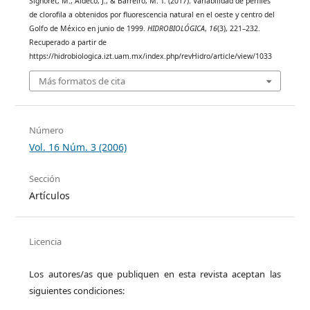
Signoret, M., Aldeco, J., & Barreiro, M. T. (2017). Variabilidad de perfiles
de clorofila a obtenidos por fluorescencia natural en el oeste y centro del
Golfo de México en junio de 1999.
HIDROBIOLÓGICA
,
16
(3), 221–232.
Recuperado a partir de
https://hidrobiologica.izt.uam.mx/index.php/revHidro/article/view/1033
Más formatos de cita
Número
Vol. 16 Núm. 3 (2006)
Sección
Artículos
Licencia
Los autores/as que publiquen en esta revista aceptan las
siguientes condiciones: