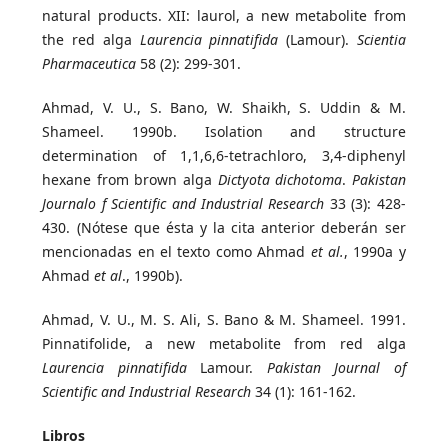
natural products. XII: laurol, a new metabolite from
the red alga
Laurencia pinnatifida
(Lamour).
Scientia
Pharmaceutica
58 (2): 299-301.
Ahmad, V. U., S. Bano, W. Shaikh, S. Uddin & M.
Shameel. 1990b. Isolation and structure
determination of 1,1,6,6-tetrachloro, 3,4-diphenyl
hexane from brown alga
Dictyota dichotoma
.
Pakistan
Journalo f Scientific and Industrial Research
33 (3): 428-
430. (Nótese que ésta y la cita anterior deberán ser
mencionadas en el texto como Ahmad
et al.
, 1990a y
Ahmad
et al
., 1990b).
Ahmad, V. U., M. S. Ali, S. Bano & M. Shameel. 1991.
Pinnatifolide, a new metabolite from red alga
Laurencia pinnatifida
Lamour.
Pakistan Journal of
Scientific and Industrial Research
34 (1): 161-162.
Libros