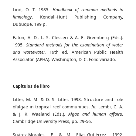
Lind, O. T. 1985.
Handbook of common methods in
limnology
. Kendall-Hunt Publishing Company,
Dubuque. 199 p.
Eaton, A. D., L. S. Clesceri & A. E. Greenberg (Eds.).
1995.
Standard methods for the examination of water
and wastewater
. 19th ed. American Public Health
Associaton (APHA). Washington, D. C. Folio variado.
Capítulos de libro
Litter, M. M. & D. S. Litter. 1998. Structure and role
ofalgae in tropical reef communities.
In:
Lembi, C. A.
& J. R. Waaland (Eds.).
Algae and human affair
s.
Cambridge University Press, pp. 29-56.
Suárez-Morales, E. & M. Elías-Gutiérrez. 1992.