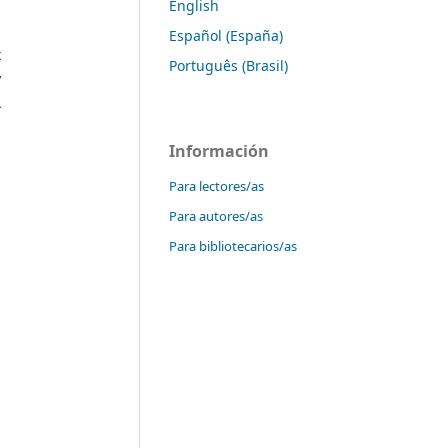
English
a
,
Español (España)
x
Português (Brasil)
y
A
-
Información
Para lectores/as
n
Para autores/as
s
-
Para bibliotecarios/as
a
a