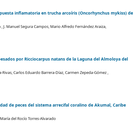
spuesta inflamatoria en trucha arcoíris (Oncorhynchus mykiss) d
a , J. Manuel Segura Campos, Mario Alfredo Fernández Araiza,
pesados por Ricciocarpus natans de la Laguna del Almoloya del
cía-Rivas, Carlos Eduardo Barrera-Díaz, Carmen Zepeda-Gómez ,
idad de peces del sistema arrecifal coralino de Akumal, Caribe
, María del Rocío Torres-Alvarado