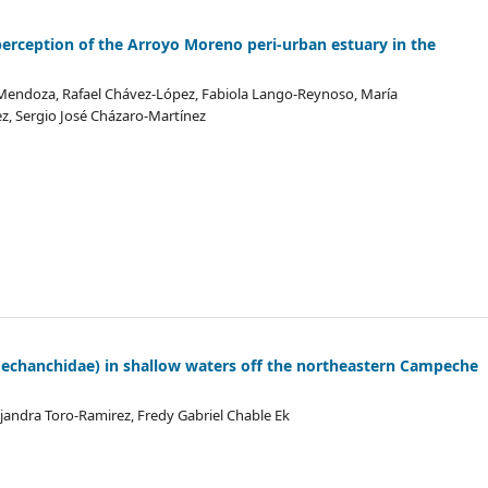
 perception of the Arroyo Moreno peri-urban estuary in the
-Mendoza, Rafael Chávez-López, Fabiola Lango-Reynoso, María
z, Sergio José Cházaro-Martínez
Hechanchidae) in shallow waters off the northeastern Campeche
andra Toro-Ramirez, Fredy Gabriel Chable Ek