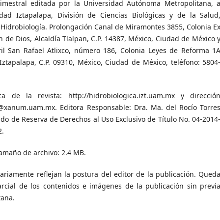
rimestral editada por la Universidad Autónoma Metropolitana, 
dad Iztapalapa, División de Ciencias Biológicas y de la Salud
Hidrobiología. Prolongación Canal de Miramontes 3855, Colonia E
 de Dios, Alcaldía Tlalpan, C.P. 14387, México, Ciudad de México 
ril San Rafael Atlixco, número 186, Colonia Leyes de Reforma 1
 Iztapalapa, C.P. 09310, México, Ciudad de México, teléfono: 5804
ca de la revista: http://hidrobiologica.izt.uam.mx y direcció
b@xanum.uam.mx. Editora Responsable: Dra. Ma. del Rocío Torre
cado de Reserva de Derechos al Uso Exclusivo de Título No. 04-2014
2.
Tamaño de archivo: 2.4 MB.
ariamente reflejan la postura del editor de la publicación. Qued
arcial de los contenidos e imágenes de la publicación sin previ
tana.