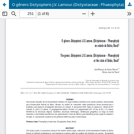
O gênero Dictyopteris J.V. Lamour. (Dictyotaceae - Phaeophyta) no estado da Bahia, Brasil