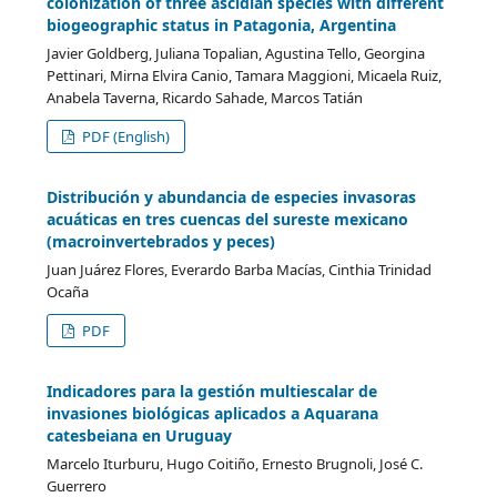
colonization of three ascidian species with different
biogeographic status in Patagonia, Argentina
Javier Goldberg, Juliana Topalian, Agustina Tello, Georgina
Pettinari, Mirna Elvira Canio, Tamara Maggioni, Micaela Ruiz,
Anabela Taverna, Ricardo Sahade, Marcos Tatián
PDF (English)
Distribución y abundancia de especies invasoras
acuáticas en tres cuencas del sureste mexicano
(macroinvertebrados y peces)
Juan Juárez Flores, Everardo Barba Macías, Cinthia Trinidad
Ocaña
PDF
Indicadores para la gestión multiescalar de
invasiones biológicas aplicados a Aquarana
catesbeiana en Uruguay
Marcelo Iturburu, Hugo Coitiño, Ernesto Brugnoli, José C.
Guerrero