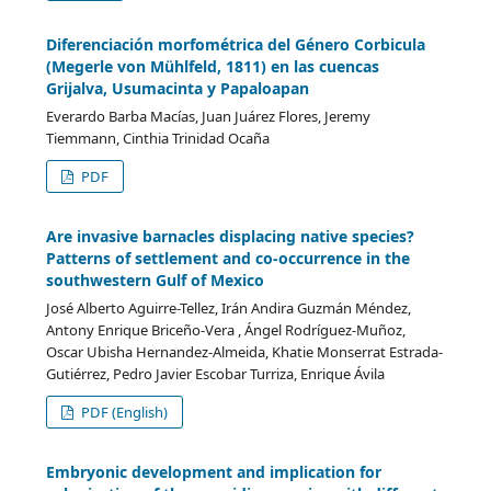
Diferenciación morfométrica del Género Corbicula
(Megerle von Mühlfeld, 1811) en las cuencas
Grijalva, Usumacinta y Papaloapan
Everardo Barba Macías, Juan Juárez Flores, Jeremy
Tiemmann, Cinthia Trinidad Ocaña
PDF
Are invasive barnacles displacing native species?
Patterns of settlement and co-occurrence in the
southwestern Gulf of Mexico
José Alberto Aguirre-Tellez, Irán Andira Guzmán Méndez,
Antony Enrique Briceño-Vera , Ángel Rodríguez-Muñoz,
Oscar Ubisha Hernandez-Almeida, Khatie Monserrat Estrada-
Gutiérrez, Pedro Javier Escobar Turriza, Enrique Ávila
PDF (English)
Embryonic development and implication for