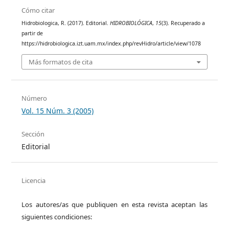
Cómo citar
Hidrobiologica, R. (2017). Editorial.
HIDROBIOLÓGICA
,
15
(3). Recuperado a
partir de
https://hidrobiologica.izt.uam.mx/index.php/revHidro/article/view/1078
Más formatos de cita
Número
Vol. 15 Núm. 3 (2005)
Sección
Editorial
Licencia
Los autores/as que publiquen en esta revista aceptan las
siguientes condiciones: