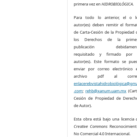
primera vez en
HIDROBIOLÓGICA
.
Para todo lo anterior, el o l
autor(es) deben remitir el forma
de Carta-Cesión de la Propiedad 
los Derechos de la prime
publicación debidamen
requisitado y firmado por 
autor(es). Este formato se pue
enviar por correo electrónico 
archivo pdf al corre
enlacerebvistahidrobiológica@gma
.com
;
rehb@xanum.uam.mx
(Cart
Cesión de Propiedad de Derech
de Autor).
Esta obra está bajo una licencia
Creative Commons
Reconocimient
No Comercial 4.0 Internacional.