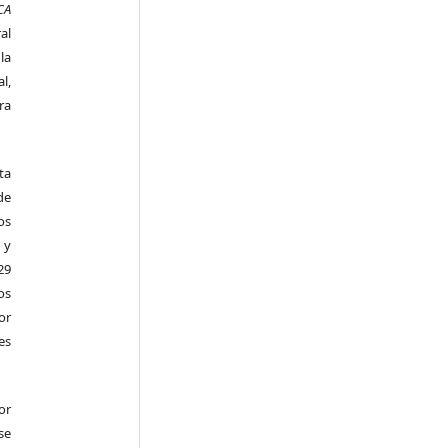
CA
al
la
l,
ra
ta
de
os
 y
29
os
r
es
or
se