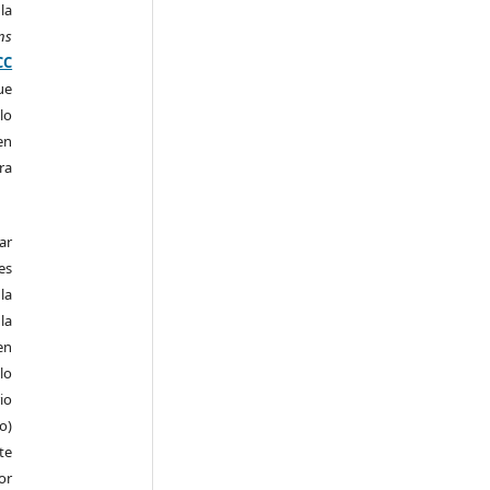
la
ns
CC
ue
lo
en
ra
ar
es
la
la
en
lo
io
ro)
te
or