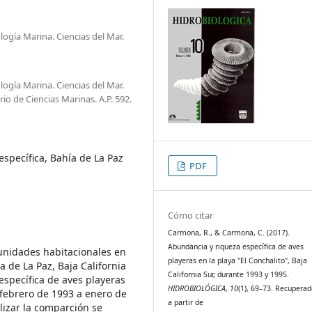
ogía Marina. Ciencias del Mar.
ogía Marina. Ciencias del Mar.
rio de Ciencias Marinas. A.P. 592.
específica, Bahía de La Paz
PDF
Cómo citar
Carmona, R., & Carmona, C. (2017).
Abundancia y riqueza específica de aves
 unidades habitacionales en
playeras en la playa "El Conchalito", Baja
a de La Paz, Baja California
California Sur, durante 1993 y 1995.
específica de aves playeras
HIDROBIOLÓGICA
,
10
(1), 69–73. Recupera
e febrero de 1993 a enero de
a partir de
lizar la comparción se