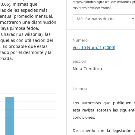
https://hidrobiologica.izt.uam.mx/index.p
?=0.05), mismas que
/revHidro/article/view/855
cias de las especies más
centual promedio mensual,
Más formatos de cita
s mostraron una disminución
playa (Limosa fedoa,
haradrius wilsonia), las
Número
quellas con utilización del
. Es probable que estas
Vol. 10 Núm. 1 (2000)
nado por el desmonte y la
ionada.
Sección
Nota Científica
Licencia
Los autores/as que publiquen 
esta revista aceptan las siguient
condiciones:
De acuerdo con la legislación 