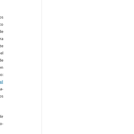
os
to
de
ra
te
el
de
en
o:
il
a-
os
de
o-