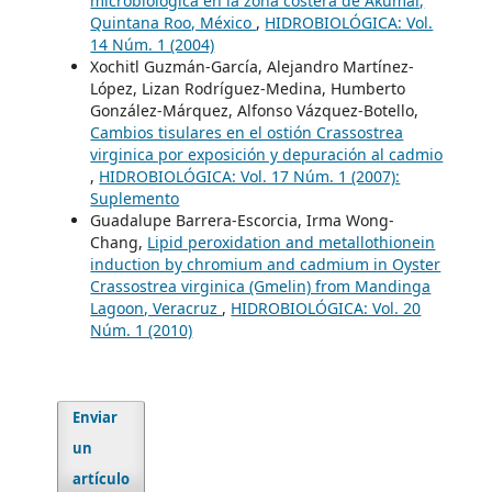
microbiológica en la zona costera de Akumal,
Quintana Roo, México
,
HIDROBIOLÓGICA: Vol.
14 Núm. 1 (2004)
Xochitl Guzmán-García, Alejandro Martínez-
López, Lizan Rodríguez-Medina, Humberto
González-Márquez, Alfonso Vázquez-Botello,
Cambios tisulares en el ostión Crassostrea
virginica por exposición y depuración al cadmio
,
HIDROBIOLÓGICA: Vol. 17 Núm. 1 (2007):
Suplemento
Guadalupe Barrera-Escorcia, Irma Wong-
Chang,
Lipid peroxidation and metallothionein
induction by chromium and cadmium in Oyster
Crassostrea virginica (Gmelin) from Mandinga
Lagoon, Veracruz
,
HIDROBIOLÓGICA: Vol. 20
Núm. 1 (2010)
Enviar
un
artículo