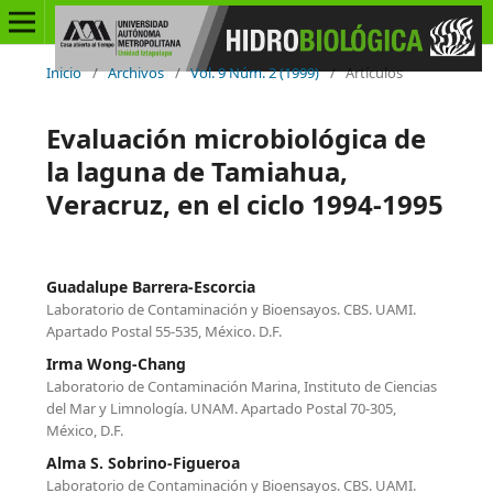
Inicio
/
Archivos
/
Vol. 9 Núm. 2 (1999)
/
Artículos
Evaluación microbiológica de
la laguna de Tamiahua,
Veracruz, en el ciclo 1994-1995
Guadalupe Barrera-Escorcia
Laboratorio de Contaminación y Bioensayos. CBS. UAMI.
Apartado Postal 55-535, México. D.F.
Irma Wong-Chang
Laboratorio de Contaminación Marina, Instituto de Ciencias
del Mar y Limnología. UNAM. Apartado Postal 70-305,
México, D.F.
Alma S. Sobrino-Figueroa
Laboratorio de Contaminación y Bioensayos. CBS. UAMI.