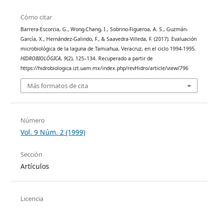
Cómo citar
Barrera-Escorcia, G., Wong-Chang, I., Sobrino-Figueroa, A. S., Guzmán-
García, X., Hernández-Galindo, F., & Saavedra-Villeda, F. (2017). Evaluación
microbiológica de la laguna de Tamiahua, Veracruz, en el ciclo 1994-1995.
HIDROBIOLÓGICA
,
9
(2), 125–134. Recuperado a partir de
https://hidrobiologica.izt.uam.mx/index.php/revHidro/article/view/796
Más formatos de cita
Número
Vol. 9 Núm. 2 (1999)
Sección
Artículos
Licencia