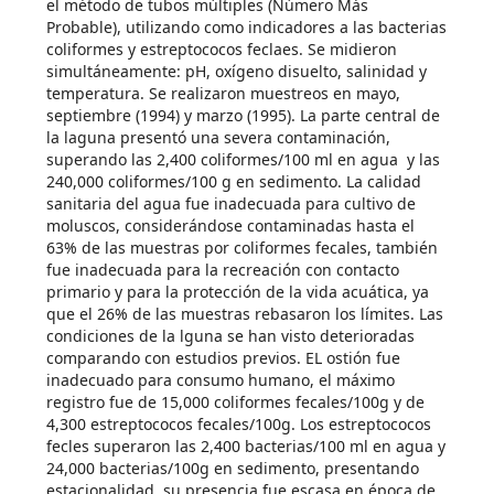
el método de tubos múltiples (Número Más
Probable), utilizando como indicadores a las bacterias
coliformes y estreptococos feclaes. Se midieron
simultáneamente: pH, oxígeno disuelto, salinidad y
temperatura. Se realizaron muestreos en mayo,
septiembre (1994) y marzo (1995). La parte central de
la laguna presentó una severa contaminación,
superando las 2,400 coliformes/100 ml en agua y las
240,000 coliformes/100 g en sedimento. La calidad
sanitaria del agua fue inadecuada para cultivo de
moluscos, considerándose contaminadas hasta el
63% de las muestras por coliformes fecales, también
fue inadecuada para la recreación con contacto
primario y para la protección de la vida acuática, ya
que el 26% de las muestras rebasaron los límites. Las
condiciones de la lguna se han visto deterioradas
comparando con estudios previos. EL ostión fue
inadecuado para consumo humano, el máximo
registro fue de 15,000 coliformes fecales/100g y de
4,300 estreptococos fecales/100g. Los estreptococos
fecles superaron las 2,400 bacterias/100 ml en agua y
24,000 bacterias/100g en sedimento, presentando
estacionalidad, su presencia fue escasa en época de