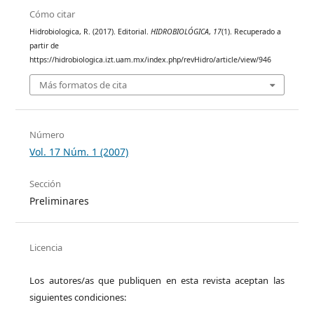
Cómo citar
Hidrobiologica, R. (2017). Editorial.
HIDROBIOLÓGICA
,
17
(1). Recuperado a
partir de
https://hidrobiologica.izt.uam.mx/index.php/revHidro/article/view/946
Más formatos de cita
Número
Vol. 17 Núm. 1 (2007)
Sección
Preliminares
Licencia
Los autores/as que publiquen en esta revista aceptan las
siguientes condiciones: