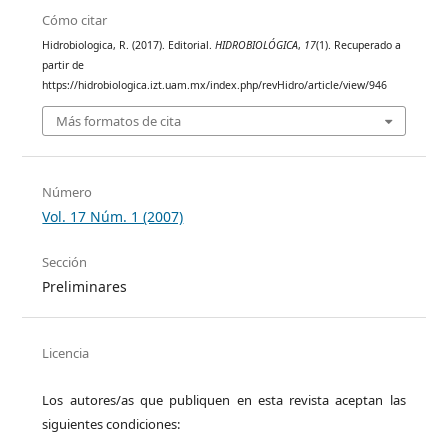
Cómo citar
Hidrobiologica, R. (2017). Editorial.
HIDROBIOLÓGICA
,
17
(1). Recuperado a
partir de
https://hidrobiologica.izt.uam.mx/index.php/revHidro/article/view/946
Más formatos de cita
Número
Vol. 17 Núm. 1 (2007)
Sección
Preliminares
Licencia
Los autores/as que publiquen en esta revista aceptan las
siguientes condiciones: