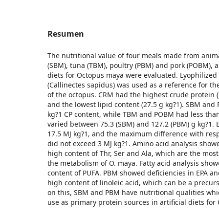
Resumen
The nutritional value of four meals made from anim
(SBM), tuna (TBM), poultry (PBM) and pork (POBM), a
diets for Octopus maya were evaluated. Lyophilize
(Callinectes sapidus) was used as a reference for th
of the octopus. CRM had the highest crude protein (
and the lowest lipid content (27.5 g kg?1). SBM an
kg?1 CP content, while TBM and POBM had less than 
varied between 75.3 (SBM) and 127.2 (PBM) g kg?1.
17.5 MJ kg?1, and the maximum difference with resp
did not exceed 3 MJ kg?1. Amino acid analysis sho
high content of Thr, Ser and Ala, which are the mos
the metabolism of O. maya. Fatty acid analysis show
content of PUFA. PBM showed deficiencies in EPA an
high content of linoleic acid, which can be a precur
on this, SBM and PBM have nutritional qualities wh
use as primary protein sources in artificial diets for