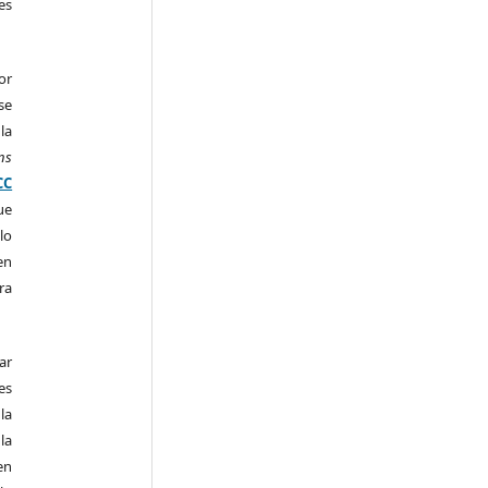
es
or
se
la
ns
CC
ue
lo
en
ra
ar
es
la
la
en