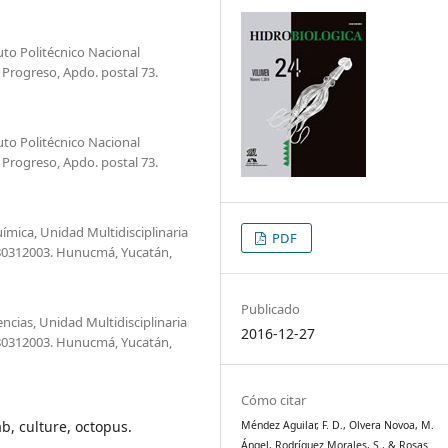
uto Politécnico Nacional
 Progreso, Apdo. postal 73.
uto Politécnico Nacional
 Progreso, Apdo. postal 73.
mica, Unidad Multidisciplinaria
PDF
080312003. Hunucmá, Yucatán,
Publicado
cias, Unidad Multidisciplinaria
2016-12-27
080312003. Hunucmá, Yucatán,
Cómo citar
ab, culture, octopus.
Méndez Aguilar, F. D., Olvera Novoa, M.
Ángel, Rodríguez Morales, S., & Rosas