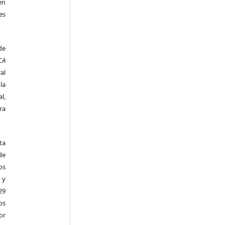
en
es
de
CA
al
la
l,
ra
ta
de
os
 y
29
os
r