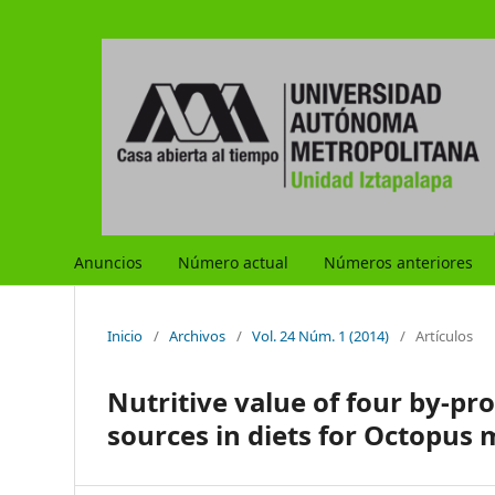
Anuncios
Número actual
Números anteriores
Inicio
/
Archivos
/
Vol. 24 Núm. 1 (2014)
/
Artículos
Nutritive value of four by-pr
sources in diets for Octopus