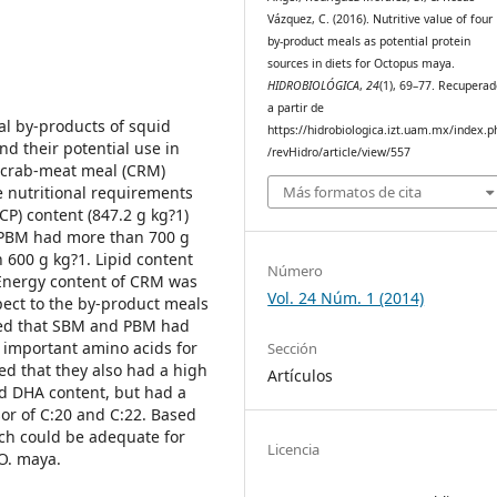
Vázquez, C. (2016). Nutritive value of four
by-product meals as potential protein
sources in diets for Octopus maya.
HIDROBIOLÓGICA
,
24
(1), 69–77. Recupera
a partir de
al by-products of squid
https://hidrobiologica.izt.uam.mx/index.p
nd their potential use in
/revHidro/article/view/557
d crab-meat meal (CRM)
Más formatos de cita
e nutritional requirements
CP) content (847.2 g kg?1)
d PBM had more than 700 g
600 g kg?1. Lipid content
Número
 Energy content of CRM was
Vol. 24 Núm. 1 (2014)
ect to the by-product meals
wed that SBM and PBM had
t important amino acids for
Sección
ed that they also had a high
Artículos
d DHA content, but had a
sor of C:20 and C:22. Based
ich could be adequate for
Licencia
 O. maya.