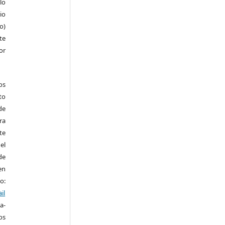
lo
io
ro)
te
or
os
to
de
ra
te
el
de
en
o:
il
a-
os