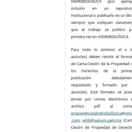
HIDROBIOLÓGICA
(por ejemp
incluirlo en un repositor
institucional o publicarlo en un lib
siempre que indiquen claramen
que el trabajo se publicó p
primera vez en
HIDROBIOLÓGICA
.
Para todo lo anterior, el o l
autor(es) deben remitir el forma
de Carta-Cesión de la Propiedad 
los Derechos de la prime
publicación debidamen
requisitado y firmado por 
autor(es). Este formato se pue
enviar por correo electrónico 
archivo pdf al corre
enlacerebvistahidrobiológica@gma
.com
;
rehb@xanum.uam.mx
(Cart
Cesión de Propiedad de Derech