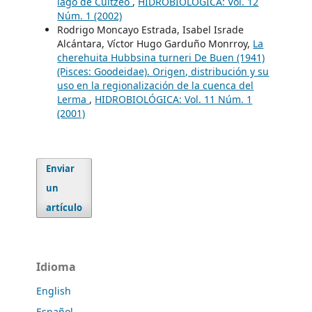
lago de Cuitzeo
,
HIDROBIOLÓGICA: Vol. 12
Núm. 1 (2002)
Rodrigo Moncayo Estrada, Isabel Israde
Alcántara, Víctor Hugo Garduño Monrroy,
La
cherehuita Hubbsina turneri De Buen (1941)
(Pisces: Goodeidae). Origen, distribución y su
uso en la regionalización de la cuenca del
Lerma
,
HIDROBIOLÓGICA: Vol. 11 Núm. 1
(2001)
Enviar
un
artículo
Idioma
English
Español