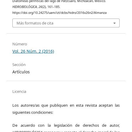
Diatomeas perifíticas del lago de Pátzcuaro, Michoacán, México.
HIDROBIOLÓGICA
,
26
(2), 161–185.
https://doi.org/10.24275/uam/izt/dcbs/hidro/2016v26n2/Almanza
Más formatos de cita
Número
Vol. 26 Núm. 2 (2016)
Sección
Artículos
Licencia
Los autores/as que publiquen en esta revista aceptan las
siguientes condiciones:
De acuerdo con la legislación de derechos de autor,