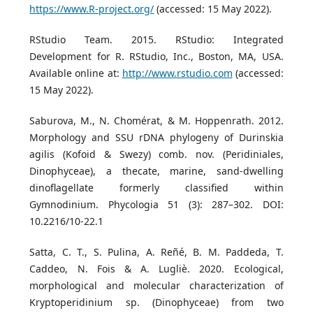
https://www.R-project.org/
(accessed: 15 May 2022).
RStudio Team. 2015. RStudio: Integrated
Development for R. RStudio, Inc., Boston, MA, USA.
Available online at:
http://www.rstudio.com
(accessed:
15 May 2022).
Saburova, M., N. Chomérat, & M. Hoppenrath. 2012.
Morphology and SSU rDNA phylogeny of Durinskia
agilis (Kofoid & Swezy) comb. nov. (Peridiniales,
Dinophyceae), a thecate, marine, sand-dwelling
dinoflagellate formerly classified within
Gymnodinium. Phycologia 51 (3): 287–302. DOI:
10.2216/10-22.1
Satta, C. T., S. Pulina, A. Reñé, B. M. Paddeda, T.
Caddeo, N. Fois & A. Lugliè. 2020. Ecological,
morphological and molecular characterization of
Kryptoperidinium sp. (Dinophyceae) from two