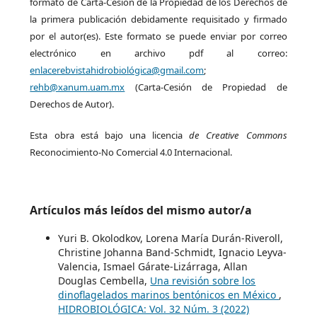
formato de Carta-Cesión de la Propiedad de los Derechos de
la primera publicación debidamente requisitado y firmado
por el autor(es). Este formato se puede enviar por correo
electrónico en archivo pdf al correo:
enlacerebvistahidrobiológica@gmail.com
;
rehb@xanum.uam.mx
(Carta-Cesión de Propiedad de
Derechos de Autor).
Esta obra está bajo una licencia
de Creative Commons
Reconocimiento-No Comercial 4.0 Internacional.
Artículos más leídos del mismo autor/a
Yuri B. Okolodkov, Lorena María Durán-Riveroll,
Christine Johanna Band-Schmidt, Ignacio Leyva-
Valencia, Ismael Gárate-Lizárraga, Allan
Douglas Cembella,
Una revisión sobre los
dinoflagelados marinos bentónicos en México
,
HIDROBIOLÓGICA: Vol. 32 Núm. 3 (2022)