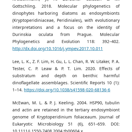
Gottschling. 2018. Molecular phylogenetics of
dinophytes harboring diatoms as endosymbionts
(Kryptoperidiniaceae, Peridiniales), with evolutionary
interpretations and a focus on the identity of
Durinskia oculata from Prague. Molecular
Phylogenetics and Evolution 118: 392–402.
http://dx.doi.org/10.1016/j.ympev.2017.10.011
Lee, L. K., Z. F. Lim, H. Gu, L. L. Chan, R. W. Litaker, P. A.
Tester, C. P. Leaw & P. T. Lim. 2020. Effects of
substratum and depth on benthic harmful
dinoflagellate assemblages. Scientific Reports 10 (1):
1–14.
https://doi.org/10.1038/s41598-020-68136-6
McEwan, M. L. & P. J. Keeling. 2004. HSP90, tubulin
and actin are retained in the tertiary endosymbiont
genome of Kryptoperidinium foliaceaum. Journal of
Eukaryotic Microbiology 51 (6), 651–659. DOI:
10.1111/j.1550-7408.2004.tb00604.x