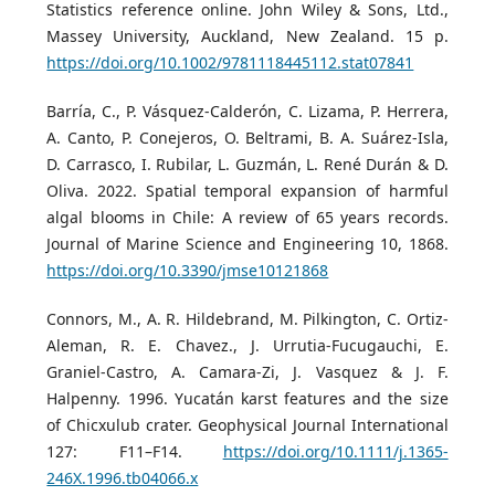
Statistics reference online. John Wiley & Sons, Ltd.,
Massey University, Auckland, New Zealand. 15 p.
https://doi.org/10.1002/9781118445112.stat07841
Barría, C., P. Vásquez-Calderón, C. Lizama, P. Herrera,
A. Canto, P. Conejeros, O. Beltrami, B. A. Suárez-Isla,
D. Carrasco, I. Rubilar, L. Guzmán, L. René Durán & D.
Oliva. 2022. Spatial temporal expansion of harmful
algal blooms in Chile: A review of 65 years records.
Journal of Marine Science and Engineering 10, 1868.
https://doi.org/10.3390/jmse10121868
Connors, M., A. R. Hildebrand, M. Pilkington, C. Ortiz-
Aleman, R. E. Chavez., J. Urrutia-Fucugauchi, E.
Graniel-Castro, A. Camara-Zi, J. Vasquez & J. F.
Halpenny. 1996. Yucatán karst features and the size
of Chicxulub crater. Geophysical Journal International
127: F11–F14.
https://doi.org/10.1111/j.1365-
246X.1996.tb04066.x