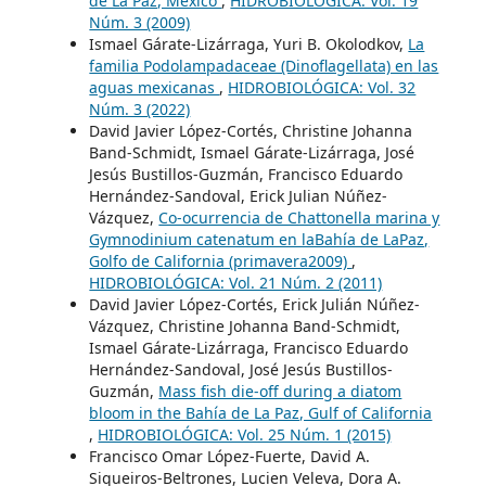
de La Paz, México
,
HIDROBIOLÓGICA: Vol. 19
Núm. 3 (2009)
Ismael Gárate-Lizárraga, Yuri B. Okolodkov,
La
familia Podolampadaceae (Dinoflagellata) en las
aguas mexicanas
,
HIDROBIOLÓGICA: Vol. 32
Núm. 3 (2022)
David Javier López-Cortés, Christine Johanna
Band-Schmidt, Ismael Gárate-Lizárraga, José
Jesús Bustillos-Guzmán, Francisco Eduardo
Hernández-Sandoval, Erick Julian Núñez-
Vázquez,
Co-ocurrencia de Chattonella marina y
Gymnodinium catenatum en laBahía de LaPaz,
Golfo de California (primavera2009)
,
HIDROBIOLÓGICA: Vol. 21 Núm. 2 (2011)
David Javier López-Cortés, Erick Julián Núñez-
Vázquez, Christine Johanna Band-Schmidt,
Ismael Gárate-Lizárraga, Francisco Eduardo
Hernández-Sandoval, José Jesús Bustillos-
Guzmán,
Mass fish die-off during a diatom
bloom in the Bahía de La Paz, Gulf of California
,
HIDROBIOLÓGICA: Vol. 25 Núm. 1 (2015)
Francisco Omar López-Fuerte, David A.
Siqueiros-Beltrones, Lucien Veleva, Dora A.