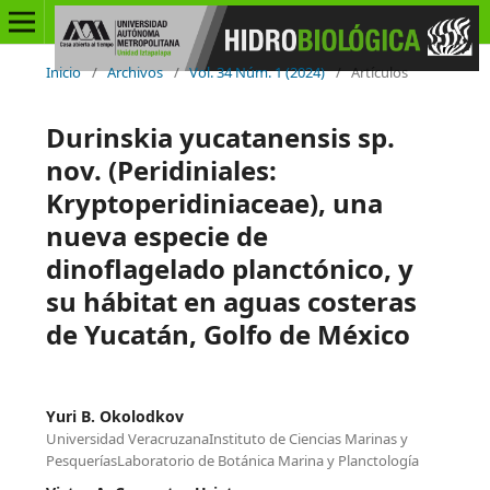
Inicio
/
Archivos
/
Vol. 34 Núm. 1 (2024)
/
Artículos
Durinskia yucatanensis sp.
nov. (Peridiniales:
Kryptoperidiniaceae), una
nueva especie de
dinoflagelado planctónico, y
su hábitat en aguas costeras
de Yucatán, Golfo de México
Yuri B. Okolodkov
Universidad VeracruzanaInstituto de Ciencias Marinas y
PesqueríasLaboratorio de Botánica Marina y Planctología