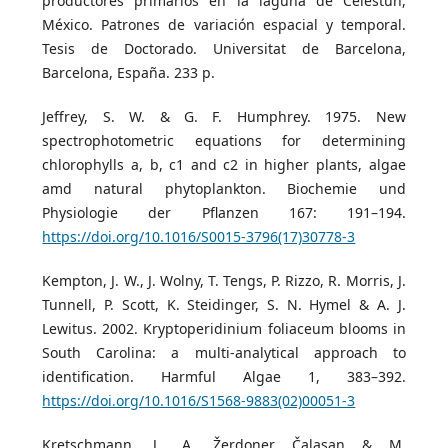
productores primarios en la laguna de Celestún,
México. Patrones de variación espacial y temporal.
Tesis de Doctorado. Universitat de Barcelona,
Barcelona, España. 233 p.
Jeffrey, S. W. & G. F. Humphrey. 1975. New
spectrophotometric equations for determining
chlorophylls a, b, c1 and c2 in higher plants, algae
amd natural phytoplankton. Biochemie und
Physiologie der Pflanzen 167: 191–194.
https://doi.org/10.1016/S0015-3796(17)30778-3
Kempton, J. W., J. Wolny, T. Tengs, P. Rizzo, R. Morris, J.
Tunnell, P. Scott, K. Steidinger, S. N. Hymel & A. J.
Lewitus. 2002. Kryptoperidinium foliaceum blooms in
South Carolina: a multi-analytical approach to
identification. Harmful Algae 1, 383–392.
https://doi.org/10.1016/S1568-9883(02)00051-3
Kretschmann, J., A. Žerdoner Čalasan & M.