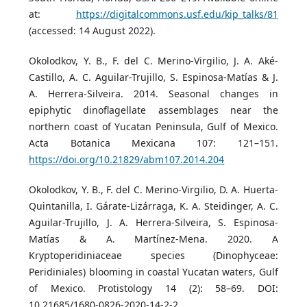
at:
https://digitalcommons.usf.edu/kip_talks/81
(accessed: 14 August 2022).
Okolodkov, Y. B., F. del C. Merino-Virgilio, J. A. Aké-
Castillo, A. C. Aguilar-Trujillo, S. Espinosa-Matías & J.
A. Herrera-Silveira. 2014. Seasonal changes in
epiphytic dinoflagellate assemblages near the
northern coast of Yucatan Peninsula, Gulf of Mexico.
Acta Botanica Mexicana 107: 121–151.
https://doi.org/10.21829/abm107.2014.204
Okolodkov, Y. B., F. del C. Merino-Virgilio, D. A. Huerta-
Quintanilla, I. Gárate-Lizárraga, K. A. Steidinger, A. C.
Aguilar-Trujillo, J. A. Herrera-Silveira, S. Espinosa-
Matías & A. Martínez-Mena. 2020. A
Kryptoperidiniaceae species (Dinophyceae:
Peridiniales) blooming in coastal Yucatan waters, Gulf
of Mexico. Protistology 14 (2): 58–69. DOI:
10.21685/1680-0826-2020-14-2-2