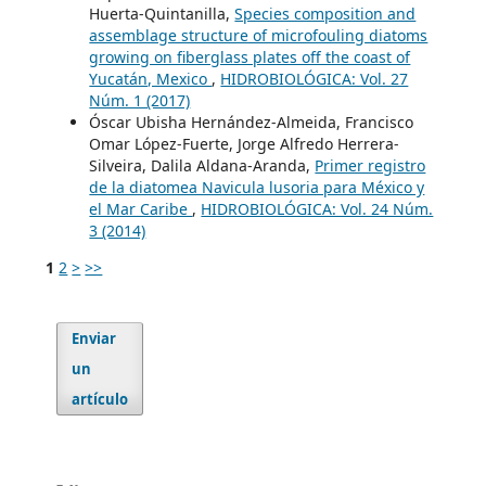
Huerta-Quintanilla,
Species composition and
assemblage structure of microfouling diatoms
growing on fiberglass plates off the coast of
Yucatán, Mexico
,
HIDROBIOLÓGICA: Vol. 27
Núm. 1 (2017)
Óscar Ubisha Hernández-Almeida, Francisco
Omar López-Fuerte, Jorge Alfredo Herrera-
Silveira, Dalila Aldana-Aranda,
Primer registro
de la diatomea Navicula lusoria para México y
el Mar Caribe
,
HIDROBIOLÓGICA: Vol. 24 Núm.
3 (2014)
1
2
>
>>
Enviar
un
artículo