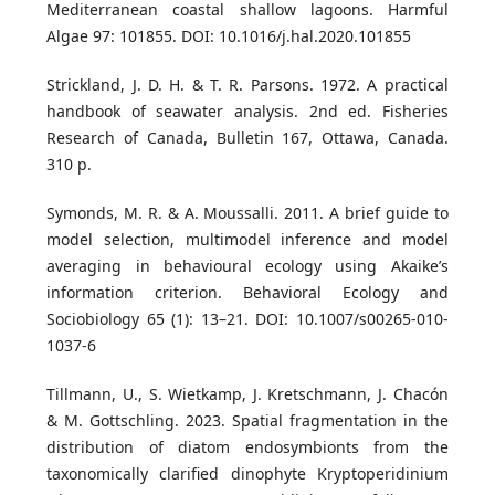
Mediterranean coastal shallow lagoons. Harmful
Algae 97: 101855. DOI: 10.1016/j.hal.2020.101855
Strickland, J. D. H. & T. R. Parsons. 1972. A practical
handbook of seawater analysis. 2nd ed. Fisheries
Research of Canada, Bulletin 167, Ottawa, Canada.
310 p.
Symonds, M. R. & A. Moussalli. 2011. A brief guide to
model selection, multimodel inference and model
averaging in behavioural ecology using Akaike’s
information criterion. Behavioral Ecology and
Sociobiology 65 (1): 13–21. DOI: 10.1007/s00265-010-
1037-6
Tillmann, U., S. Wietkamp, J. Kretschmann, J. Chacón
& M. Gottschling. 2023. Spatial fragmentation in the
distribution of diatom endosymbionts from the
taxonomically clarified dinophyte Kryptoperidinium