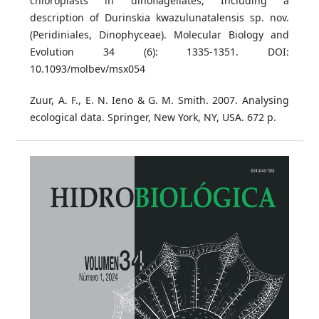
chloroplasts in dinoflagellates, Including a
description of Durinskia kwazulunatalensis sp. nov.
(Peridiniales, Dinophyceae). Molecular Biology and
Evolution 34 (6): 1335-1351. DOI:
10.1093/molbev/msx054
Zuur, A. F., E. N. Ieno & G. M. Smith. 2007. Analysing
ecological data. Springer, New York, NY, USA. 672 p.