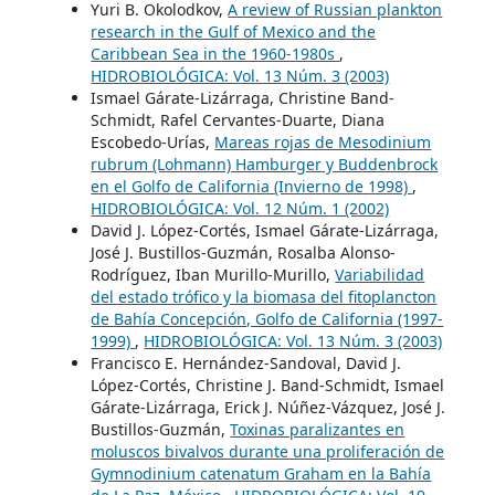
Yuri B. Okolodkov,
A review of Russian plankton
research in the Gulf of Mexico and the
Caribbean Sea in the 1960-1980s
,
HIDROBIOLÓGICA: Vol. 13 Núm. 3 (2003)
Ismael Gárate-Lizárraga, Christine Band-
Schmidt, Rafel Cervantes-Duarte, Diana
Escobedo-Urías,
Mareas rojas de Mesodinium
rubrum (Lohmann) Hamburger y Buddenbrock
en el Golfo de California (Invierno de 1998)
,
HIDROBIOLÓGICA: Vol. 12 Núm. 1 (2002)
David J. López-Cortés, Ismael Gárate-Lizárraga,
José J. Bustillos-Guzmán, Rosalba Alonso-
Rodríguez, Iban Murillo-Murillo,
Variabilidad
del estado trófico y la biomasa del fitoplancton
de Bahía Concepción, Golfo de California (1997-
1999)
,
HIDROBIOLÓGICA: Vol. 13 Núm. 3 (2003)
Francisco E. Hernández-Sandoval, David J.
López-Cortés, Christine J. Band-Schmidt, Ismael
Gárate-Lizárraga, Erick J. Núñez-Vázquez, José J.
Bustillos-Guzmán,
Toxinas paralizantes en
moluscos bivalvos durante una proliferación de
Gymnodinium catenatum Graham en la Bahía