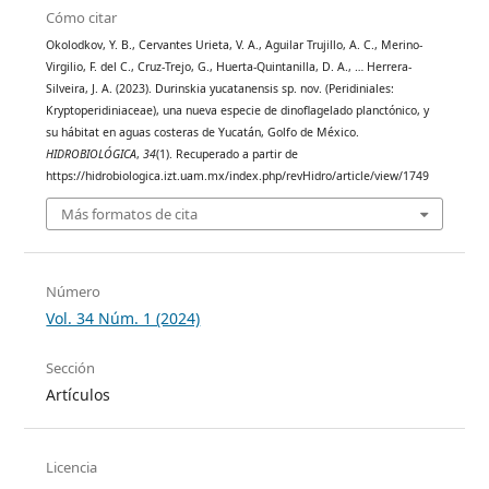
Cómo citar
Okolodkov, Y. B., Cervantes Urieta, V. A., Aguilar Trujillo, A. C., Merino-
Virgilio, F. del C., Cruz-Trejo, G., Huerta-Quintanilla, D. A., … Herrera-
Silveira, J. A. (2023). Durinskia yucatanensis sp. nov. (Peridiniales:
Kryptoperidiniaceae), una nueva especie de dinoflagelado planctónico, y
su hábitat en aguas costeras de Yucatán, Golfo de México.
HIDROBIOLÓGICA
,
34
(1). Recuperado a partir de
https://hidrobiologica.izt.uam.mx/index.php/revHidro/article/view/1749
Más formatos de cita
Número
Vol. 34 Núm. 1 (2024)
Sección
Artículos
Licencia