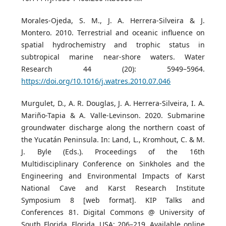
Morales-Ojeda, S. M., J. A. Herrera-Silveira & J.
Montero. 2010. Terrestrial and oceanic influence on
spatial hydrochemistry and trophic status in
subtropical marine near-shore waters. Water
Research 44 (20): 5949–5964.
https://doi.org/10.1016/j.watres.2010.07.046
Murgulet, D., A. R. Douglas, J. A. Herrera-Silveira, I. A.
Mariño-Tapia & A. Valle-Levinson. 2020. Submarine
groundwater discharge along the northern coast of
the Yucatán Peninsula. In: Land, L., Kromhout, C. & M.
J. Byle (Eds.). Proceedings of the 16th
Multidisciplinary Conference on Sinkholes and the
Engineering and Environmental Impacts of Karst
National Cave and Karst Research Institute
Symposium 8 [web format]. KIP Talks and
Conferences 81. Digital Commons @ University of
South Florida, Florida, USA: 206–219. Available online