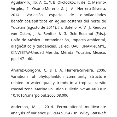
Aguilar-Trujillo, A. C., Y. B. Okolodkov, F. del C. Merino-
Virgilio, I. Osorio-Moreno & J. A. Herrera-Silveira.
2014. Variación espacial de dinoflagelados
bentónicos/epifíticos en aguas costeras del norte de
Yucatán (agosto de 2011). In: Botello, A. V., J. Rendón
von Osten, J. A. Benítez & G. Gold-Bouchot (Eds.).
Golfo de México. Contaminación, impacto ambiental,
diagnóstico y tendencias. 3a ed. UAC, UNAM-ICMYL,
CINVESTAV-Unidad Mérida, Mérida, Yucatán, México,
pp. 147–160.
Álvarez-Góngora, C. & J. A. Herrera-Silveira. 2006.
Variations of phytoplankton community structure
related to water quality trends in a tropical karstic
coastal zone. Marine Pollution Bulletin 52: 48–60. DOI:
10.1016/j.marpolbul.2005.08.006
Anderson, M. J. 2014. Permutational multivariate
analysis of variance (PERMANOVA). In: Wiley StatsRef: