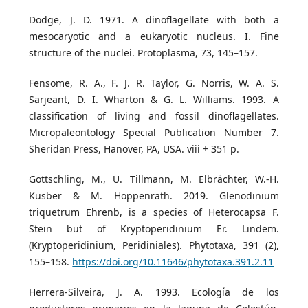
Dodge, J. D. 1971. A dinoflagellate with both a
mesocaryotic and a eukaryotic nucleus. I. Fine
structure of the nuclei. Protoplasma, 73, 145–157.
Fensome, R. A., F. J. R. Taylor, G. Norris, W. A. S.
Sarjeant, D. I. Wharton & G. L. Williams. 1993. A
classification of living and fossil dinoflagellates.
Micropaleontology Special Publication Number 7.
Sheridan Press, Hanover, PA, USA. viii + 351 p.
Gottschling, M., U. Tillmann, M. Elbrächter, W.-H.
Kusber & M. Hoppenrath. 2019. Glenodinium
triquetrum Ehrenb, is a species of Heterocapsa F.
Stein but of Kryptoperidinium Er. Lindem.
(Kryptoperidinium, Peridiniales). Phytotaxa, 391 (2),
155–158.
https://doi.org/10.11646/phytotaxa.391.2.11
Herrera-Silveira, J. A. 1993. Ecología de los