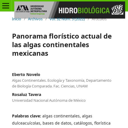
Inicio
/
Archivos
/
Vol. 32 Núm. 3 (2022)
/
Artículos
Panorama florístico actual de
las algas continentales
mexicanas
Eberto Novelo
Algas Continentales. Ecología y Taxonomía, Departamento
de Biología Comparada. Fac. Ciencias, UNAM
Rosaluz Tavera
Universidad Nacional Autónoma de México
Palabras clave:
algas continentales, algas
dulceacuícolas, bases de datos, catálogos, florística