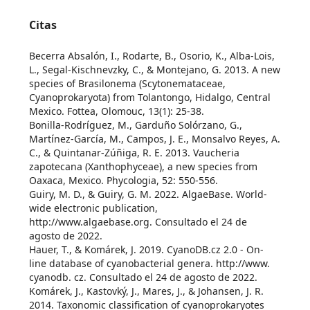
Citas
Becerra Absalón, I., Rodarte, B., Osorio, K., Alba-Lois,
L., Segal-Kischnevzky, C., & Montejano, G. 2013. A new
species of Brasilonema (Scytonemataceae,
Cyanoprokaryota) from Tolantongo, Hidalgo, Central
Mexico. Fottea, Olomouc, 13(1): 25-38.
Bonilla-Rodríguez, M., Garduño Solórzano, G.,
Martínez-García, M., Campos, J. E., Monsalvo Reyes, A.
C., & Quintanar-Zúñiga, R. E. 2013. Vaucheria
zapotecana (Xanthophyceae), a new species from
Oaxaca, Mexico. Phycologia, 52: 550-556.
Guiry, M. D., & Guiry, G. M. 2022. AlgaeBase. World-
wide electronic publication,
http://www.algaebase.org. Consultado el 24 de
agosto de 2022.
Hauer, T., & Komárek, J. 2019. CyanoDB.cz 2.0 - On-
line database of cyanobacterial genera. http://www.
cyanodb. cz. Consultado el 24 de agosto de 2022.
Komárek, J., Kastovký, J., Mares, J., & Johansen, J. R.
2014. Taxonomic classification of cyanoprokaryotes