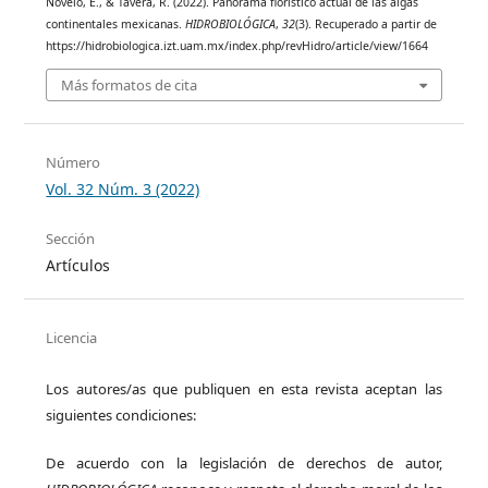
Novelo, E., & Tavera, R. (2022). Panorama florístico actual de las algas
continentales mexicanas.
HIDROBIOLÓGICA
,
32
(3). Recuperado a partir de
https://hidrobiologica.izt.uam.mx/index.php/revHidro/article/view/1664
Más formatos de cita
Número
Vol. 32 Núm. 3 (2022)
Sección
Artículos
Licencia
Los autores/as que publiquen en esta revista aceptan las
siguientes condiciones:
De acuerdo con la legislación de derechos de autor,