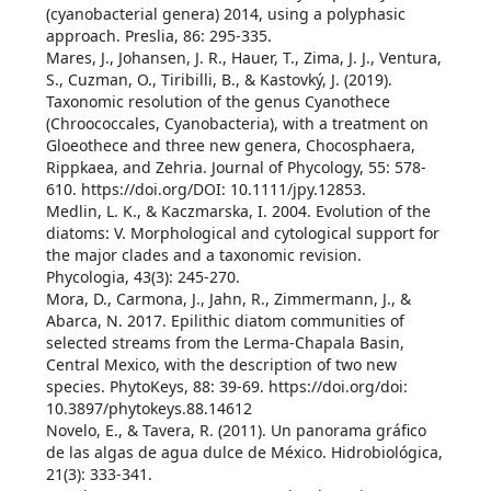
(cyanobacterial genera) 2014, using a polyphasic
approach. Preslia, 86: 295-335.
Mares, J., Johansen, J. R., Hauer, T., Zima, J. J., Ventura,
S., Cuzman, O., Tiribilli, B., & Kastovký, J. (2019).
Taxonomic resolution of the genus Cyanothece
(Chroococcales, Cyanobacteria), with a treatment on
Gloeothece and three new genera, Chocosphaera,
Rippkaea, and Zehria. Journal of Phycology, 55: 578-
610. https://doi.org/DOI: 10.1111/jpy.12853.
Medlin, L. K., & Kaczmarska, I. 2004. Evolution of the
diatoms: V. Morphological and cytological support for
the major clades and a taxonomic revision.
Phycologia, 43(3): 245-270.
Mora, D., Carmona, J., Jahn, R., Zimmermann, J., &
Abarca, N. 2017. Epilithic diatom communities of
selected streams from the Lerma-Chapala Basin,
Central Mexico, with the description of two new
species. PhytoKeys, 88: 39-69. https://doi.org/doi:
10.3897/phytokeys.88.14612
Novelo, E., & Tavera, R. (2011). Un panorama gráfico
de las algas de agua dulce de México. Hidrobiológica,
21(3): 333-341.