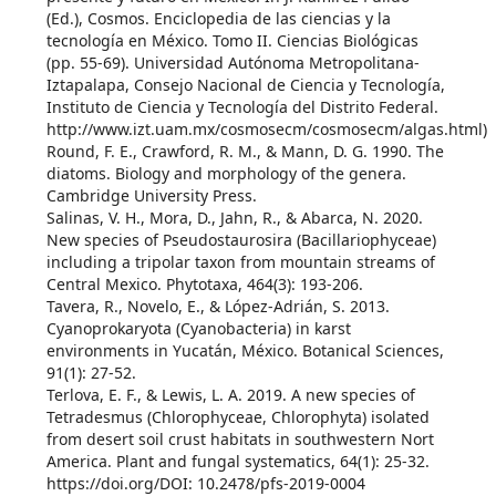
(Ed.), Cosmos. Enciclopedia de las ciencias y la
tecnología en México. Tomo II. Ciencias Biológicas
(pp. 55-69). Universidad Autónoma Metropolitana-
Iztapalapa, Consejo Nacional de Ciencia y Tecnología,
Instituto de Ciencia y Tecnología del Distrito Federal.
http://www.izt.uam.mx/cosmosecm/cosmosecm/algas.html)
Round, F. E., Crawford, R. M., & Mann, D. G. 1990. The
diatoms. Biology and morphology of the genera.
Cambridge University Press.
Salinas, V. H., Mora, D., Jahn, R., & Abarca, N. 2020.
New species of Pseudostaurosira (Bacillariophyceae)
including a tripolar taxon from mountain streams of
Central Mexico. Phytotaxa, 464(3): 193-206.
Tavera, R., Novelo, E., & López-Adrián, S. 2013.
Cyanoprokaryota (Cyanobacteria) in karst
environments in Yucatán, México. Botanical Sciences,
91(1): 27-52.
Terlova, E. F., & Lewis, L. A. 2019. A new species of
Tetradesmus (Chlorophyceae, Chlorophyta) isolated
from desert soil crust habitats in southwestern Nort
America. Plant and fungal systematics, 64(1): 25-32.
https://doi.org/DOI: 10.2478/pfs-2019-0004