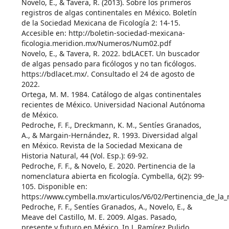
Novelo, E., & Tavera, R. (2013). Sobre los primeros
registros de algas continentales en México. Boletín
de la Sociedad Mexicana de Ficología 2: 14-15.
Accesible en: http://boletin-sociedad-mexicana-
ficologia.meridion.mx/Numeros/Num02.pdf
Novelo, E., & Tavera, R. 2022. bdLACET. Un buscador
de algas pensado para ficólogos y no tan ficólogos.
https://bdlacet.mx/. Consultado el 24 de agosto de
2022.
Ortega, M. M. 1984. Catálogo de algas continentales
recientes de México. Universidad Nacional Autónoma
de México.
Pedroche, F. F., Dreckmann, K. M., Sentíes Granados,
A., & Margain-Hernández, R. 1993. Diversidad algal
en México. Revista de la Sociedad Mexicana de
Historia Natural, 44 (Vol. Esp.): 69-92.
Pedroche, F. F., & Novelo, E. 2020. Pertinencia de la
nomenclatura abierta en ficología. Cymbella, 6(2): 99-
105. Disponible en:
https://www.cymbella.mx/articulos/V6/02/Pertinencia_de_la_
Pedroche, F. F., Sentíes Granados, A., Novelo, E., &
Meave del Castillo, M. E. 2009. Algas. Pasado,
presente y futuro en México. In J. Ramírez Pulido