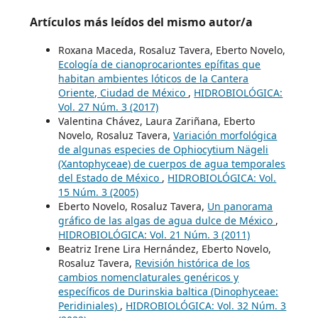
Artículos más leídos del mismo autor/a
Roxana Maceda, Rosaluz Tavera, Eberto Novelo,
Ecología de cianoprocariontes epífitas que
habitan ambientes lóticos de la Cantera
Oriente, Ciudad de México
,
HIDROBIOLÓGICA:
Vol. 27 Núm. 3 (2017)
Valentina Chávez, Laura Zariñana, Eberto
Novelo, Rosaluz Tavera,
Variación morfológica
de algunas especies de Ophiocytium Nägeli
(Xantophyceae) de cuerpos de agua temporales
del Estado de México
,
HIDROBIOLÓGICA: Vol.
15 Núm. 3 (2005)
Eberto Novelo, Rosaluz Tavera,
Un panorama
gráfico de las algas de agua dulce de México
,
HIDROBIOLÓGICA: Vol. 21 Núm. 3 (2011)
Beatriz Irene Lira Hernández, Eberto Novelo,
Rosaluz Tavera,
Revisión histórica de los
cambios nomenclaturales genéricos y
específicos de Durinskia baltica (Dinophyceae:
Peridiniales)
,
HIDROBIOLÓGICA: Vol. 32 Núm. 3