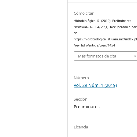
Cómo citar
Hidrobiológica, R. (2019). Preliminares.
HIDROBIOLÓGICA
,
29
(1). Recuperado a part
de
https://hidrobiologica.izt.uam.mx/index.p
/revHidro/article/view/1454
Más formatos de cita
Número
Vol. 29 Núm. 1 (2019)
Sección
Preliminares
Licencia