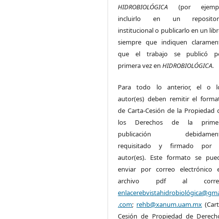
HIDROBIOLÓGICA
(por ejemp
incluirlo en un repositor
institucional o publicarlo en un lib
siempre que indiquen claramen
que el trabajo se publicó p
primera vez en
HIDROBIOLÓGICA
.
Para todo lo anterior, el o l
autor(es) deben remitir el forma
de Carta-Cesión de la Propiedad 
los Derechos de la prime
publicación debidamen
requisitado y firmado por 
autor(es). Este formato se pue
enviar por correo electrónico 
archivo pdf al corre
enlacerebvistahidrobiológica@gma
.com
;
rehb@xanum.uam.mx
(Cart
Cesión de Propiedad de Derech