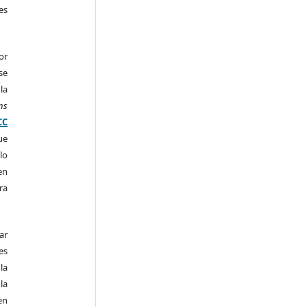
es
or
se
la
ns
CC
ue
lo
en
ra
ar
es
la
la
en