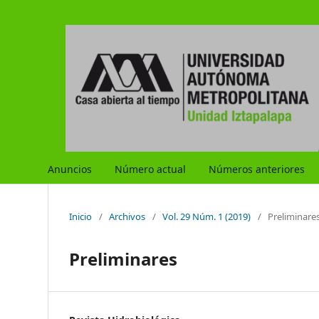
Anuncios
Número actual
Números anteriores
Inicio
/
Archivos
/
Vol. 29 Núm. 1 (2019)
/
Preliminare
Preliminares