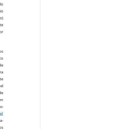
lo
io
ro)
te
or
os
to
de
ra
te
el
de
en
o:
il
a-
os