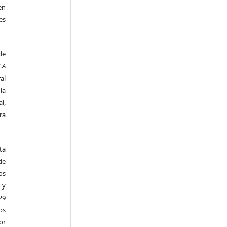
en
es
de
CA
al
la
l,
ra
ta
de
os
 y
29
os
r