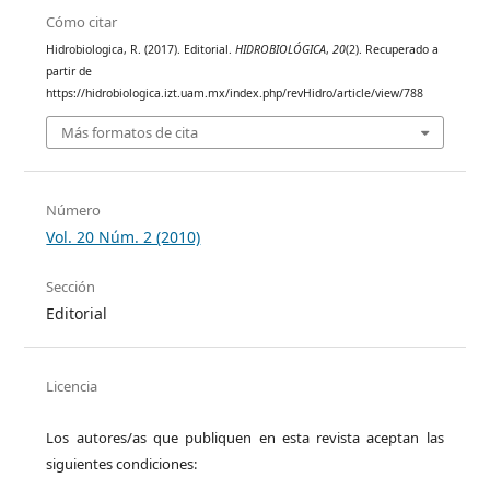
Cómo citar
Hidrobiologica, R. (2017). Editorial.
HIDROBIOLÓGICA
,
20
(2). Recuperado a
partir de
https://hidrobiologica.izt.uam.mx/index.php/revHidro/article/view/788
Más formatos de cita
Número
Vol. 20 Núm. 2 (2010)
Sección
Editorial
Licencia
Los autores/as que publiquen en esta revista aceptan las
siguientes condiciones: