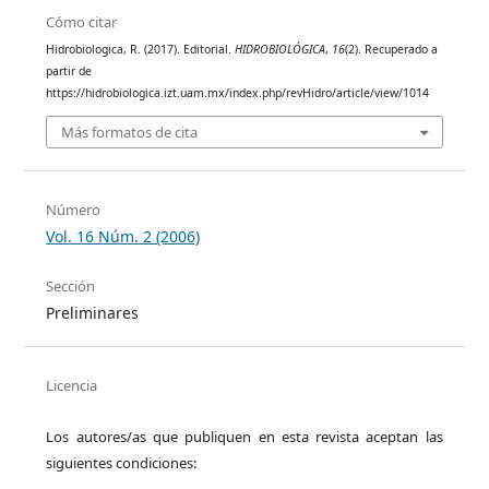
Cómo citar
Hidrobiologica, R. (2017). Editorial.
HIDROBIOLÓGICA
,
16
(2). Recuperado a
partir de
https://hidrobiologica.izt.uam.mx/index.php/revHidro/article/view/1014
Más formatos de cita
Número
Vol. 16 Núm. 2 (2006)
Sección
Preliminares
Licencia
Los autores/as que publiquen en esta revista aceptan las
siguientes condiciones: