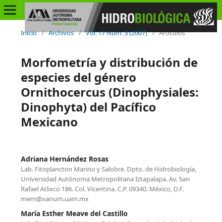
Inicio
/
Archivos
/
Vol. 17 Núm. 3 (2007)
/
Artículos
Morfometría y distribución de
especies del género
Ornithocercus (Dinophysiales:
Dinophyta) del Pacífico
Mexicano
Adriana Hernández Rosas
Lab. Fitoplancton Marino y Salobre. Dpto. de Hidrobiología,
Universidad Autónoma Metropolitana Iztapalapa. Av. San
Rafael Atlixco 186. Col. Vicentina. C.P. 09340. México, D.F.
mem@xanum.uam.mx
María Esther Meave del Castillo