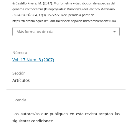
& Castillo Rivera, M. (2017). Morfometría y distribución de especies del
género Ornithocercus (Dinophysiales: Dinophyta) del Pacífico Mexicano.
HIDROBIOLÓGICA
,
17
(3), 257–272. Recuperado a partir de
https://hidrobiologica.izt.uam.mx/index.php/revHidro/article/view/1004
Más formatos de cita
Número
Vol. 17 Núm. 3 (2007)
Sección
Artículos
Licencia
Los autores/as que publiquen en esta revista aceptan las
siguientes condiciones: