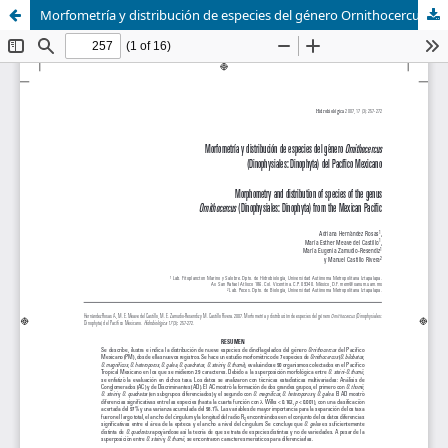
Morfometría y distribución de especies del género Ornithocercus (Dinophysiales: Dinophyta) del Pacífico Mexicano