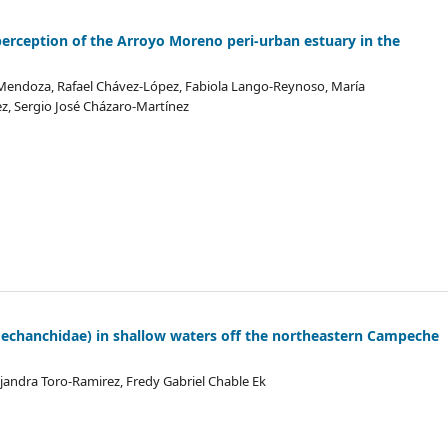
 perception of the Arroyo Moreno peri-urban estuary in the
-Mendoza, Rafael Chávez-López, Fabiola Lango-Reynoso, María
z, Sergio José Cházaro-Martínez
Hechanchidae) in shallow waters off the northeastern Campeche
andra Toro-Ramirez, Fredy Gabriel Chable Ek