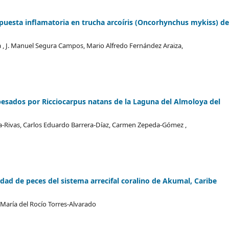
spuesta inflamatoria en trucha arcoíris (Oncorhynchus mykiss) d
a , J. Manuel Segura Campos, Mario Alfredo Fernández Araiza,
pesados por Ricciocarpus natans de la Laguna del Almoloya del
cía-Rivas, Carlos Eduardo Barrera-Díaz, Carmen Zepeda-Gómez ,
idad de peces del sistema arrecifal coralino de Akumal, Caribe
, María del Rocío Torres-Alvarado