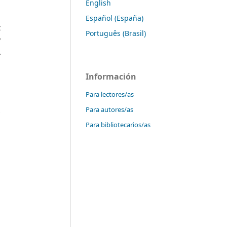
English
a
,
Español (España)
x
Português (Brasil)
y
A
-
Información
Para lectores/as
n
Para autores/as
s
-
Para bibliotecarios/as
a
a