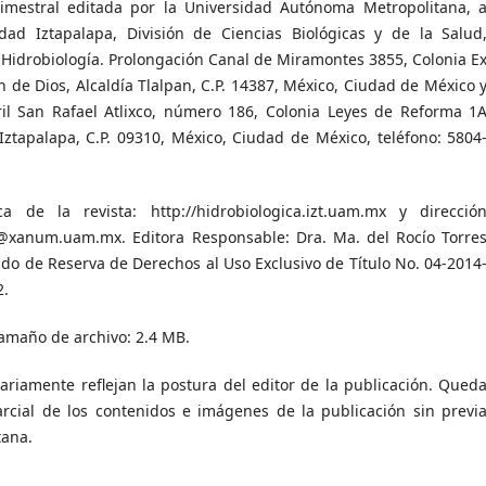
rimestral editada por la Universidad Autónoma Metropolitana, 
dad Iztapalapa, División de Ciencias Biológicas y de la Salud
Hidrobiología. Prolongación Canal de Miramontes 3855, Colonia E
 de Dios, Alcaldía Tlalpan, C.P. 14387, México, Ciudad de México 
ril San Rafael Atlixco, número 186, Colonia Leyes de Reforma 1
 Iztapalapa, C.P. 09310, México, Ciudad de México, teléfono: 5804
ca de la revista: http://hidrobiologica.izt.uam.mx y direcció
b@xanum.uam.mx. Editora Responsable: Dra. Ma. del Rocío Torre
cado de Reserva de Derechos al Uso Exclusivo de Título No. 04-2014
2.
Tamaño de archivo: 2.4 MB.
ariamente reflejan la postura del editor de la publicación. Qued
arcial de los contenidos e imágenes de la publicación sin previ
tana.