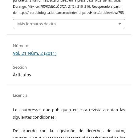
punctatus (Siluriformes: Ictaluridae), en la presa Lázaro Cárdenas, Indé,
Durango, México.
HIDROBIOLÓGICA
,
21
(2), 210–216. Recuperado a partir
de https://hidrobiologica.izt.uam.mx/index.php/revHidro/article/view/753
Más formatos de cita
Número
Vol. 21 Núm. 2 (2011)
Sección
Artículos
Licencia
Los autores/as que publiquen en esta revista aceptan las
siguientes condiciones:
De acuerdo con la legislación de derechos de autor,
HIDROBIOLÓGICA
reconoce y respeta el derecho moral de los