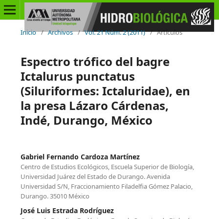
Inicio
/
Archivos
/
Vol. 21 Núm. 2 (2011)
/
Artículos
Espectro trófico del bagre
Ictalurus punctatus
(Siluriformes: Ictaluridae), en
la presa Lázaro Cárdenas,
Indé, Durango, México
Gabriel Fernando Cardoza Martínez
Centro de Estudios Ecológicos, Escuela Superior de Biología,
Universidad Juárez del Estado de Durango. Avenida
Universidad S/N, Fraccionamiento Filadelfia Gómez Palacio,
Durango. 35010 México
José Luis Estrada Rodríguez