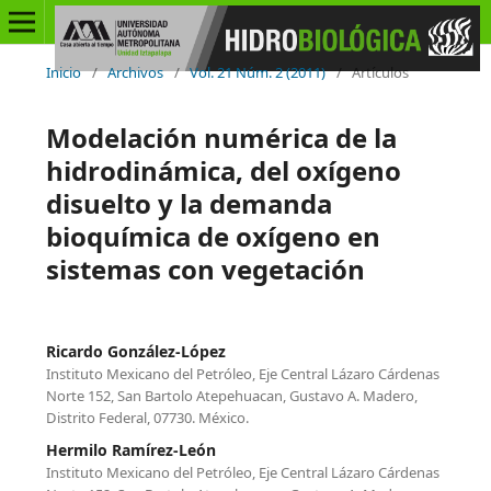
Inicio
/
Archivos
/
Vol. 21 Núm. 2 (2011)
/
Artículos
Modelación numérica de la
hidrodinámica, del oxígeno
disuelto y la demanda
bioquímica de oxígeno en
sistemas con vegetación
Ricardo González-López
Instituto Mexicano del Petróleo, Eje Central Lázaro Cárdenas
Norte 152, San Bartolo Atepehuacan, Gustavo A. Madero,
Distrito Federal, 07730. México.
Hermilo Ramírez-León
Instituto Mexicano del Petróleo, Eje Central Lázaro Cárdenas