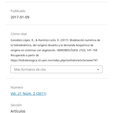
Publicado
2017-01-09
Cómo citar
González-López, R., & Ramírez-León, H. (2017). Modelación numérica de
la hidrodinámica, del oxígeno disuelto y la demanda bioquímica de
oxígeno en sistemas con vegetación.
HIDROBIOLÓGICA
,
21
(2), 147–158.
Recuperado a partir de
https://hidrobiologica.izt.uam.mx/index.php/revHidro/article/view/747
Más formatos de cita
Número
Vol. 21 Núm. 2 (2011)
Sección
Artículos