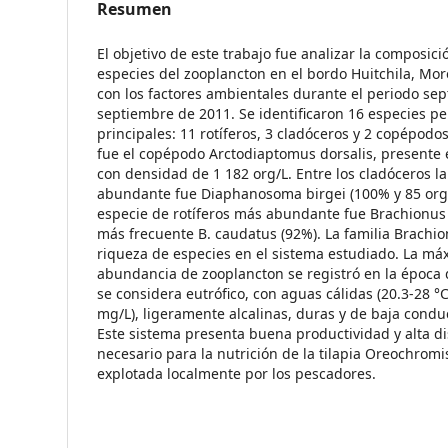
Resumen
El objetivo de este trabajo fue analizar la composic
especies del zooplancton en el bordo Huitchila, Mor
con los factores ambientales durante el periodo se
septiembre de 2011. Se identificaron 16 especies pe
principales: 11 rotíferos, 3 cladóceros y 2 copépodo
fue el copépodo Arctodiaptomus dorsalis, presente 
con densidad de 1 182 org/L. Entre los cladóceros l
abundante fue Diaphanosoma birgei (100% y 85 org/
especie de rotíferos más abundante fue Brachionus f
más frecuente B. caudatus (92%). La familia Brachio
riqueza de especies en el sistema estudiado. La má
abundancia de zooplancton se registró en la época d
se considera eutrófico, con aguas cálidas (20.3-28 °C
mg/L), ligeramente alcalinas, duras y de baja condu
Este sistema presenta buena productividad y alta d
necesario para la nutrición de la tilapia Oreochromi
explotada localmente por los pescadores.