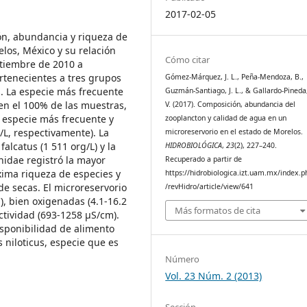
2017-02-05
ión, abundancia y riqueza de
elos, México y su relación
Cómo citar
ptiembre de 2010 a
rtenecientes a tres grupos
Gómez-Márquez, J. L., Peña-Mendoza, B.,
s. La especie más frecuente
Guzmán-Santiago, J. L., & Gallardo-Pineda
en el 100% de las muestras,
V. (2017). Composición, abundancia del
a especie más frecuente y
zooplancton y calidad de agua en un
L, respectivamente). La
microreservorio en el estado de Morelos.
alcatus (1 511 org/L) y la
HIDROBIOLÓGICA
,
23
(2), 227–240.
nidae registró la mayor
Recuperado a partir de
xima riqueza de especies y
https://hidrobiologica.izt.uam.mx/index.p
e secas. El microreservorio
/revHidro/article/view/641
), bien oxigenadas (4.1-16.2
Más formatos de cita
ctividad (693-1258 µS/cm).
isponibilidad de alimento
s niloticus, especie que es
Número
Vol. 23 Núm. 2 (2013)