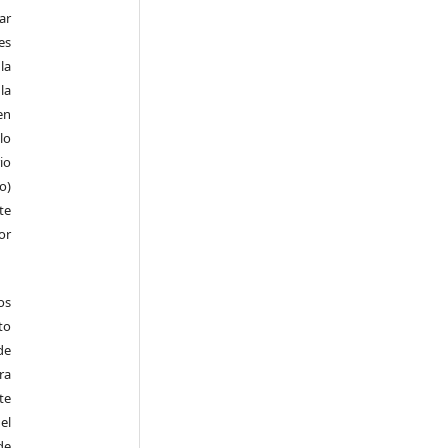
ar
es
la
la
en
lo
io
ro)
te
or
os
to
de
ra
te
el
de