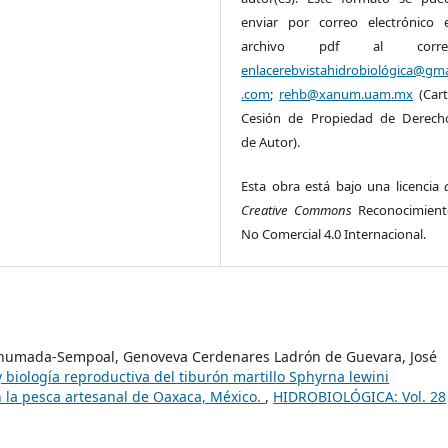
enviar por correo electrónico 
archivo pdf al corre
enlacerebvistahidrobiológica@gma
.com
;
rehb@xanum.uam.mx
(Cart
Cesión de Propiedad de Derech
de Autor).
Esta obra está bajo una licencia
Creative Commons
Reconocimient
No Comercial 4.0 Internacional.
 Ahumada-Sempoal, Genoveva Cerdenares Ladrón de Guevara, José
y biología reproductiva del tiburón martillo Sphyrna lewini
 la pesca artesanal de Oaxaca, México.
,
HIDROBIOLÓGICA: Vol. 28