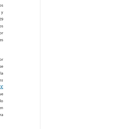
os
 y
29
os
r
es
or
se
la
ns
CC
ue
lo
en
ra