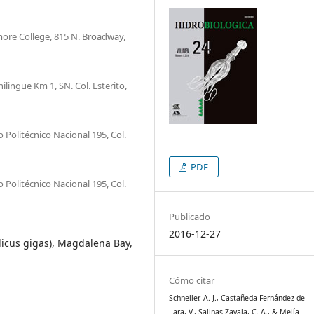
more College, 815 N. Broadway,
lingue Km 1, SN. Col. Esterito,
 Politécnico Nacional 195, Col.
PDF
 Politécnico Nacional 195, Col.
Publicado
2016-12-27
dicus gigas), Magdalena Bay,
Cómo citar
Schneller, A. J., Castañeda Fernández de
Lara, V., Salinas Zavala, C. A., & Mejía