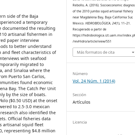
Rebollo, A. (2016). Socioeconomic diagnos
of the 2010 jumbo squid artisanal fishery
rn side of the Baja
near Magdalena Bay, Baja California Sur,
 experienced a temporary
Mexico.
HIDROBIOLÓGICA
,
24
(1), 11–21.
We documented the resulting
Recuperado a partir de
10 artisanal fishermen in
https://hidrobiologica.izt.uam.mx/index.p
red paper interview
/revHidro/article/view/551
hods to better understand
Más formatos de cita
and fleet characteristics of
interviews with seafood
mporarily migrated to
ra, and Sinaloa where the
Número
from Puerto San Carlos,
Vol. 24 Núm. 1 (2014)
ommunities found economic
ena Bay. The Catch Per Unit
nly by the size of boats.
Sección
ilo ($0.50 USD) at the onset
Artículos
owered to 2.5-3.0 mexican
esearch also identified the
s. Official fisheries data
Licencia
artisanal squid fleet
0, representing $4.8 million