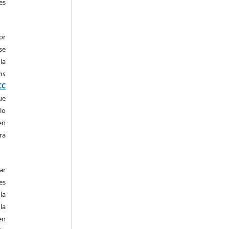
es
or
se
la
ns
CC
ue
lo
en
ra
ar
es
la
la
en