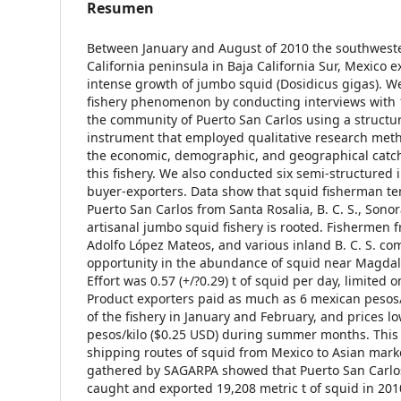
Resumen
Between January and August of 2010 the southweste
California peninsula in Baja California Sur, Mexico
intense growth of jumbo squid (Dosidicus gigas). 
fishery phenomenon by conducting interviews with 1
the community of Puerto San Carlos using a structu
instrument that employed qualitative research met
the economic, demographic, and geographical catch 
this fishery. We also conducted six semi-structured 
buyer-exporters. Data show that squid fisherman te
Puerto San Carlos from Santa Rosalia, B. C. S., Sono
artisanal jumbo squid fishery is rooted. Fishermen 
Adolfo López Mateos, and various inland B. C. S. c
opportunity in the abundance of squid near Magdal
Effort was 0.57 (+/?0.29) t of squid per day, limited o
Product exporters paid as much as 6 mexican pesos/k
of the fishery in January and February, and prices l
pesos/kilo ($0.25 USD) during summer months. This r
shipping routes of squid from Mexico to Asian market
gathered by SAGARPA showed that Puerto San Carlos 
caught and exported 19,208 metric t of squid in 201