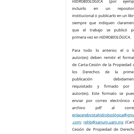
HIDROBIOLÓGICA
(por ejemp
incluirlo en un repositor
institucional o publicarlo en un lib
siempre que indiquen claramen
que el trabajo se publicó p
primera vez en
HIDROBIOLÓGICA
.
Para todo lo anterior, el o l
autor(es) deben remitir el forma
de Carta-Cesión de la Propiedad 
los Derechos de la prime
publicación debidamen
requisitado y firmado por 
autor(es). Este formato se pue
enviar por correo electrónico 
archivo pdf al corre
enlacerebvistahidrobiológica@gma
.com
;
rehb@xanum.uam.mx
(Cart
Cesión de Propiedad de Derech