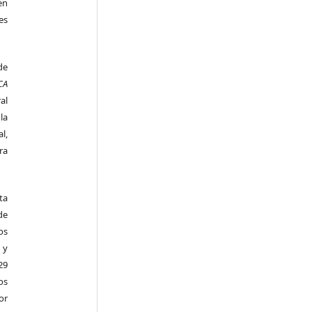
en
es
de
CA
al
la
l,
ra
ta
de
os
 y
29
os
r