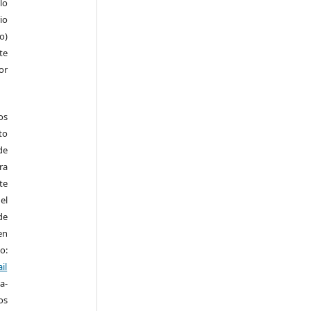
lo
io
ro)
te
or
os
to
de
ra
te
el
de
en
o:
il
a-
os