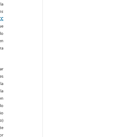
la
ns
CC
ue
lo
en
ra
ar
es
la
la
en
lo
io
ro)
te
or