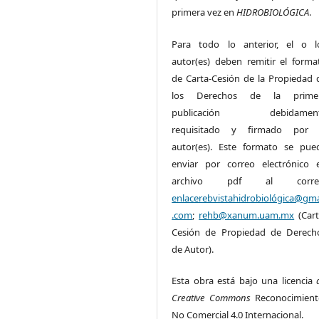
primera vez en
HIDROBIOLÓGICA
.
Para todo lo anterior, el o l
autor(es) deben remitir el forma
de Carta-Cesión de la Propiedad 
los Derechos de la prime
publicación debidamen
requisitado y firmado por 
autor(es). Este formato se pue
enviar por correo electrónico 
archivo pdf al corre
enlacerebvistahidrobiológica@gma
.com
;
rehb@xanum.uam.mx
(Cart
Cesión de Propiedad de Derech
de Autor).
Esta obra está bajo una licencia
Creative Commons
Reconocimient
No Comercial 4.0 Internacional.