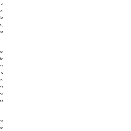
CA
al
la
l,
ra
ta
de
os
 y
29
os
r
es
or
se