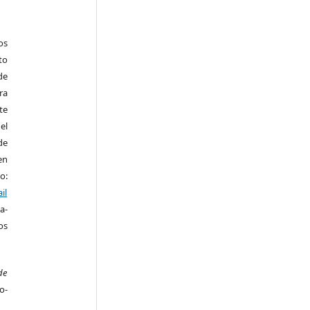
os
to
de
ra
te
el
de
en
o:
il
a-
os
de
o-