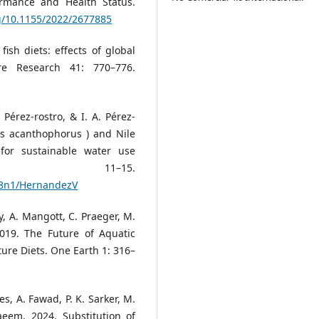
ormance and Health Status.
rg/10.1155/2022/2677885
fish diets: effects of global
re Research 41: 770–776.
 Pérez-rostro, & I. A. Pérez-
rus acanthophorus ) and Nile
 for sustainable water use
8: 11–15.
v28n1/HernandezV
ry, A. Mangott, C. Praeger, M.
2019. The Future of Aquatic
ture Diets. One Earth 1: 316–
s, A. Fawad, P. K. Sarker, M.
aeem. 2024. Substitution of