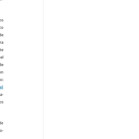
os
to
de
ra
te
el
de
en
o:
il
a-
os
de
o-