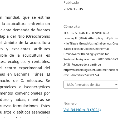
Publicado
2024-12-05
ón mundial, que se estima
e la acuicultura enfrenta un
Cómo citar
reciente demanda de fuentes
TLAHIG, S., Dab, H., Elebdelli, K., &
ilapia del Nilo (Oreochromis
Laaouar, H. (2024). Attempting to Optimiz
el ámbito de la acuicultura
Nile Tilapia Growth Using Indigenous Cro
o y excelentes atributos
Based Feeds in Cooled Geothermal
Groundwater Breeding Systems for
ible de la acuicultura, es
Sustainable Aquaculture.
HIDROBIOLÓGIC
tes, ecológicos y rentables.
34
(3). Recuperado a partir de
l centro experimental del
https://hidrobiologica.izt.uam.mx/index.p
inas en Béchima, Túnez. El
/revHidro/article/view/1774
macho de O. niloticus. Se
Más formatos de cita
roteicos e isoenergéticos
limentos convencionales por
o duro y habas, mientras se
Número
nuevas formulaciones. Estos
Vol. 34 Núm. 3 (2024)
isitos dietéticos esenciales