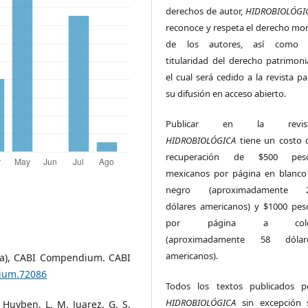
derechos de autor,
HIDROBIOLÓGI
reconoce y respeta el derecho mor
de los autores, así como 
titularidad del derecho patrimonia
el cual será cedido a la revista pa
su difusión en acceso abierto.
Publicar en la revis
HIDROBIOLÓGICA
tiene un costo 
recuperación de $500 pes
mexicanos por página en blanco
negro (aproximadamente 
dólares americanos) y $1000 pes
por página a colo
(aproximadamente 58 dólar
americanos).
pia), CABI Compendium. CABI
dium.72086
Todos los textos publicados p
HIDROBIOLÓGICA
sin excepción 
. Huyben, L. M. Juarez, G. S.