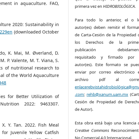
ment in aquaculture. FAO,
primera vez en
HIDROBIOLÓGICA
.
Para todo lo anterior, el o l
ture 2020: Sustainability in
autor(es) deben remitir el forma
9229en
(downloaded October
de Carta-Cesión de la Propiedad 
los Derechos de la prime
publicación debidamen
rdo, K. Mai, M. Øverland, D.
requisitado y firmado por 
M. P. Valente, M. T. Viana, S.
autor(es). Este formato se pue
s of nutritional research to
enviar por correo electrónico 
nal of the World Aquaculture
archivo pdf al corre
948
enlacerebvistahidrobiológica@gma
.com
;
rehb@xanum.uam.mx
(Cart
es for Better Utilization of
Cesión de Propiedad de Derech
Nutrition 2022: 9463307.
de Autor).
Esta obra está bajo una licencia
& X. Y. Tan. 2022. Fish Meal
Creative Commons
Reconocimient
for Juvenile Yellow Catfish
No Comercial 4.0 Internacional.