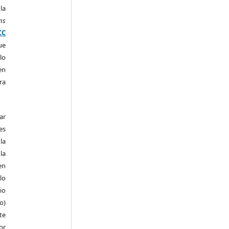
la
ns
CC
ue
lo
en
ra
ar
es
la
la
en
lo
io
ro)
te
or