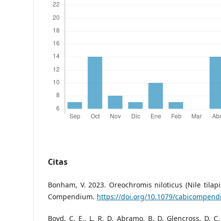
Citas
Bonham, V. 2023. Oreochromis niloticus (Nile tila
Compendium.
https://doi.org/10.1079/cabicompen
Boyd, C. E., L. R. D. Abramo, B. D. Glencross, D. C