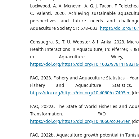
Lockwood, A. A. Mcnevin, A. G. J. Tacon, F. Teletchea, J
C. Valenti. 2020. Achieving sustainable aquacultu
perspectives and future needs and challeng
Aquaculture Society 51: 578–633.
https://doi.org/10
Consuegra, S., T. U. Webster, & I. Anka. 2023. Micr
Health Interactions in Aquaculture, In: Piferrer, F. &
in Aquaculture. Wiley,
https://doi.org/https://doi.org/10.1002/9781119821
FAO, 2023. Fishery and Aquaculture Statistics – Yea
Fishery and Aquaculture Statistics
https://doi.org/https://doi.org/10.4060/cc7493en
(do
FAO, 2022a. The State of World Fisheries and Aqu
Transformation. FAO, 
https://doi.org/https://doi.org/10.4060/cc0461en
(do
FAO, 2022b. Aquaculture growth potential in Tunisia