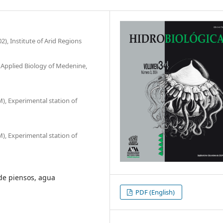
, Institute of Arid Regions
 Applied Biology of Medenine,
), Experimental station of
), Experimental station of
de piensos, agua
PDF (English)