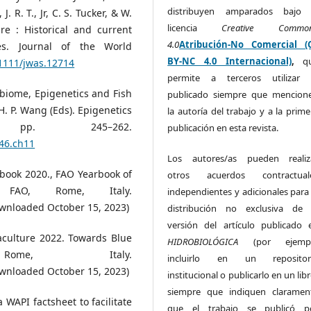
distribuyen amparados bajo 
. R. T., Jr, C. S. Tucker, & W.
licencia
Creative Commo
re : Historical and current
4.0
Atribución-No Comercial (
es. Journal of the World
BY-NC 4.0 Internacional)
,
q
.1111/jwas.12714
permite a terceros utilizar 
obiome, Epigenetics and Fish
publicado siempre que mencion
 H. P. Wang (Eds). Epigenetics
la autoría del trabajo y a la prime
 pp. 245–262.
publicación en esta revista.
946.ch11
Los autores/as pueden realiz
rbook 2020., FAO Yearbook of
otros acuerdos contractual
. FAO, Rome, Italy.
independientes y adicionales para 
wnloaded October 15, 2023)
distribución no exclusiva de 
versión del artículo publicado 
aculture 2022. Towards Blue
HIDROBIOLÓGICA
(por ejemp
Rome, Italy.
incluirlo en un repositor
wnloaded October 15, 2023)
institucional o publicarlo en un lib
siempre que indiquen claramen
 WAPI factsheet to facilitate
que el trabajo se publicó p