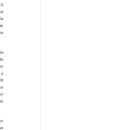
CA
al
la
l,
ra
ta
de
os
 y
29
os
r
es
or
se