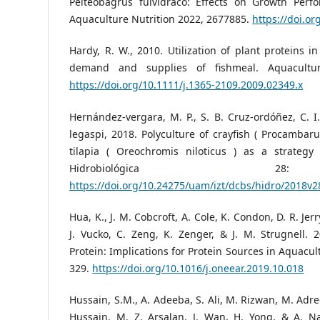
Pelteobagrus fulvidraco: Effects on Growth Perf
Aquaculture Nutrition 2022, 2677885.
https://doi.o
Hardy, R. W., 2010. Utilization of plant proteins in 
demand and supplies of fishmeal. Aquacultu
https://doi.org/10.1111/j.1365-2109.2009.02349.x
Hernández-vergara, M. P., S. B. Cruz-ordóñez, C. I.
legaspi, 2018. Polyculture of crayfish ( Procamba
tilapia ( Oreochromis niloticus ) as a strategy
Hidrobiológica 2
https://doi.org/10.24275/uam/izt/dcbs/hidro/2018
Hua, K., J. M. Cobcroft, A. Cole, K. Condon, D. R. Jer
J. Vucko, C. Zeng, K. Zenger, & J. M. Strugnell. 
Protein: Implications for Protein Sources in Aquacul
329.
https://doi.org/10.1016/j.oneear.2019.10.018
Hussain, S.M., A. Adeeba, S. Ali, M. Rizwan, M. Adree
Hussain, M. Z. Arsalan, J. Wan, H. Yong, & A. N