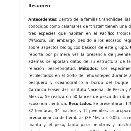
Resumen
Antecedentes
: Dentro de la familia Cranchiidae, l
conocidos como calamares de “cristal” tienen una d
tres especies que habitan en el Pacífico tropic
dislocata
. Sin embargo, debido a los escasos reg
sobre aspectos biológicos básicos de este grupo.
reporta por primera vez la presencia de juvenil
además se aportan datos de su estructura de tal
relación peso-longitud.
Métodos
: Los especím
recolectados en el Golfo de Tehuantepec durante a
pesquero y oceanográfico a bordo del buque d
Carranza Fraser del Instituto Nacional de Pesca y
México. Se realizaron 50 lances de pesca distribuid
ecosonda científica.
Resultados
: Se presentaron 1
82 hembras, 34 machos, y 12 juveniles
.
La proporc
predominancia de hembras (3H:1M, p < 0.05). La re
manto y el peso, tanto para hembras y machos