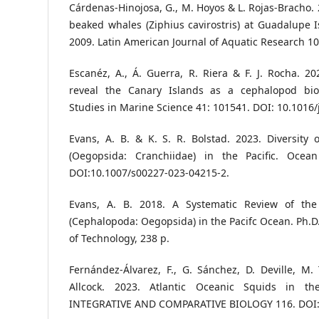
Cárdenas-Hinojosa, G., M. Hoyos & L. Rojas-Bracho. 
beaked whales (Ziphius cavirostris) at Guadalupe 
2009. Latin American Journal of Aquatic Research 10 
Escanéz, A., Á. Guerra, R. Riera & F. J. Rocha. 2
reveal the Canary Islands as a cephalopod biod
Studies in Marine Science 41: 101541. DOI: 10.1016
Evans, A. B. & K. S. R. Bolstad. 2023. Diversity
(Oegopsida: Cranchiidae) in the Pacific. Ocea
DOI:10.1007/s00227-023-04215-2.
Evans, A. B. 2018. A Systematic Review of the
(Cephalopoda: Oegopsida) in the Pacifc Ocean. Ph.D.
of Technology, 238 p.
Fernández-Álvarez, F., G. Sánchez, D. Deville, M. 
Allcock. 2023. Atlantic Oceanic Squids in th
INTEGRATIVE AND COMPARATIVE BIOLOGY 116. DOI:1