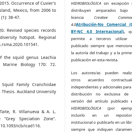
2015. Occurrence of Cuvier’s
HIDROBIOLÓGICA
sin excepción 
Island, Mexico, from 2006 to
distribuyen amparados bajo 
(1): 38-47.
licencia
Creative Commo
4.0
Atribución-No Comercial (
020. Revised species records
BY-NC 4.0 Internacional)
,
q
iversity hotspot. Regional
permite a terceros utilizar 
/j.rsma.2020.101541.
publicado siempre que mencion
la autoría del trabajo y a la prime
 of the squid genus Leachia
publicación en esta revista.
n Marine Biology 170: 72.
Los autores/as pueden realiz
otros acuerdos contractual
 Squid Family Cranchiidae
independientes y adicionales para 
 Thesis. Auckland University
distribución no exclusiva de 
versión del artículo publicado 
HIDROBIOLÓGICA
(por ejemp
Taite, R. Villanueva & A. L.
incluirlo en un repositor
e “Grey Speciation Zone”.
institucional o publicarlo en un lib
0.1093/icb/icad116.
siempre que indiquen claramen