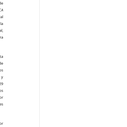
de
CA
al
la
l,
ra
ta
de
os
 y
29
os
r
es
or