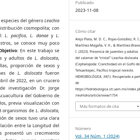
Publicado
2023-11-08
as especies del género
Leachia
istribución cosmopolita; con
Cómo citar
al:
L. pacifica
,
L. danae
y
L.
Alejo Plata, M. D. C., Rojas-González, R. I.
istros, se conoce muy poco
Martínez-Magaña, V. H., & Martínez-Bravo
Objetivo
: En este trabajo se
I. (2023). Presencia de juveniles y adultos
es y adultos de
L. dislocata
,
del calamar de “cristal” Leachia dislocata
(Cephalopoda: Cranchiidae) en el Golfo de
las, proporción de sexos y
Tehuantepec, Pacífico tropical noreste.
enes de
L. dislocata
fueron
HIDROBIOLÓGICA
,
34
(1). Recuperado a part
bril de 2022, en un crucero
de
e investigación Dr. Jorge
https://hidrobiologica.izt.uam.mx/index.p
 Acuacultura del Gobierno de
/revHidro/article/view/1754
os, previa visualización con
Más formatos de cita
28 organismos de
L. dislocata
,
ión de sexos tuvo una clara
lación entre la Longitud del
Número
 presentó un crecimiento
Vol. 34 Núm. 1 (2024)