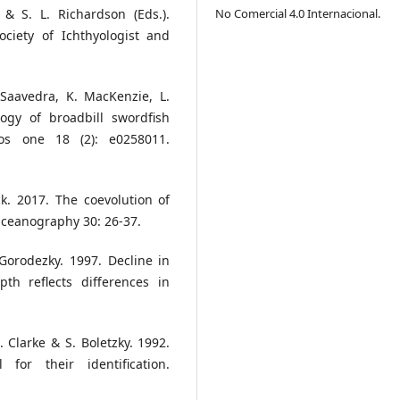
 & S. L. Richardson (Eds.).
No Comercial 4.0 Internacional.
ciety of Ichthyologist and
 Saavedra, K. MacKenzie, L.
ogy of broadbill swordfish
los one 18 (2): e0258011.
ck. 2017. The coevolution of
ceanography 30: 26-37.
. Gorodezky. 1997. Decline in
th reflects differences in
. Clarke & S. Boletzky. 1992.
for their identification.