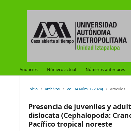
Anuncios
Número actual
Números anteriores
Inicio
/
Archivos
/
Vol. 34 Núm. 1 (2024)
/
Artículos
Presencia de juveniles y adult
dislocata (Cephalopoda: Cranc
Pacífico tropical noreste