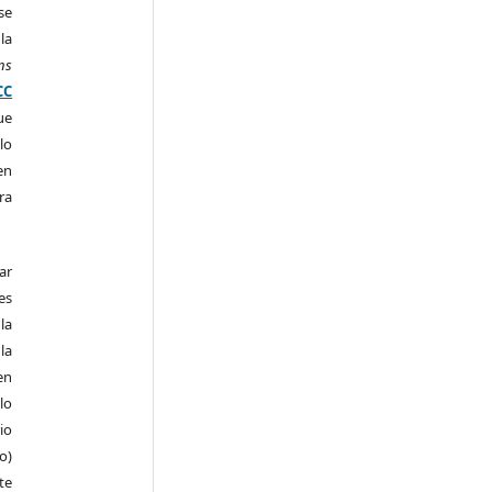
se
la
ns
CC
ue
lo
en
ra
ar
es
la
la
en
lo
io
ro)
te