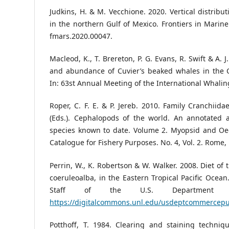
Judkins, H. & M. Vecchione. 2020. Vertical distribu
in the northern Gulf of Mexico. Frontiers in Marine
fmars.2020.00047.
Macleod, K., T. Brereton, P. G. Evans, R. Swift & A. 
and abundance of Cuvier’s beaked whales in the 
In: 63st Annual Meeting of the International Whali
Roper, C. F. E. & P. Jereb. 2010. Family Cranchiidae
(Eds.). Cephalopods of the world. An annotated a
species known to date. Volume 2. Myopsid and Oe
Catalogue for Fishery Purposes. No. 4, Vol. 2. Rome,
Perrin, W., K. Robertson & W. Walker. 2008. Diet of 
coeruleoalba, in the Eastern Tropical Pacific Ocean
Staff of the U.S. Department 
https://digitalcommons.unl.edu/usdeptcommercep
Potthoff, T. 1984. Clearing and staining techniqu