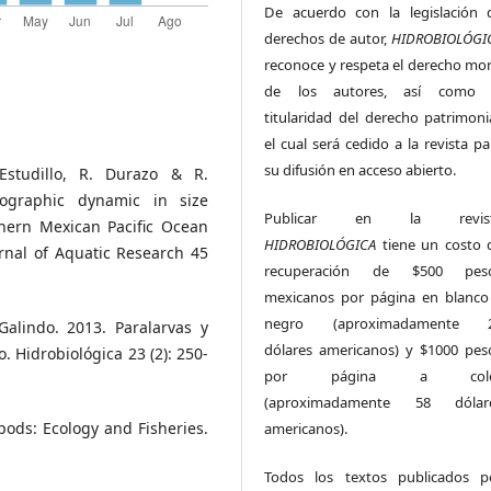
De acuerdo con la legislación 
derechos de autor,
HIDROBIOLÓGI
reconoce y respeta el derecho mor
de los autores, así como 
titularidad del derecho patrimonia
el cual será cedido a la revista pa
su difusión en acceso abierto.
-Estudillo, R. Durazo & R.
nographic dynamic in size
Publicar en la revis
thern Mexican Pacific Ocean
HIDROBIOLÓGICA
tiene un costo 
rnal of Aquatic Research 45
recuperación de $500 pes
mexicanos por página en blanco
negro (aproximadamente 
-Galindo. 2013. Paralarvas y
dólares americanos) y $1000 pes
. Hidrobiológica 23 (2): 250-
por página a colo
(aproximadamente 58 dólar
opods: Ecology and Fisheries.
americanos).
Todos los textos publicados p