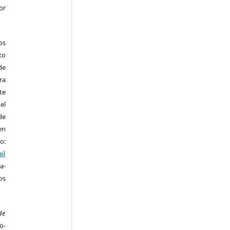
or
os
to
de
ra
te
el
de
en
o:
il
a-
os
de
o-