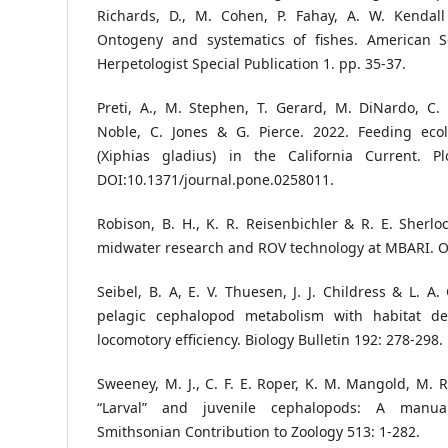
Richards, D., M. Cohen, P. Fahay, A. W. Kendall
Ontogeny and systematics of fishes. American So
Herpetologist Special Publication 1. pp. 35-37.
Preti, A., M. Stephen, T. Gerard, M. DiNardo, C.
Noble, C. Jones & G. Pierce. 2022. Feeding ecol
(Xiphias gladius) in the California Current. P
DOI:10.1371/journal.pone.0258011.
Robison, B. H., K. R. Reisenbichler & R. E. Sherlo
midwater research and ROV technology at MBARI. O
Seibel, B. A, E. V. Thuesen, J. J. Childress & L. A
pelagic cephalopod metabolism with habitat dep
locomotory efficiency. Biology Bulletin 192: 278-298.
Sweeney, M. J., C. F. E. Roper, K. M. Mangold, M. R
“Larval” and juvenile cephalopods: A manual 
Smithsonian Contribution to Zoology 513: 1-282.