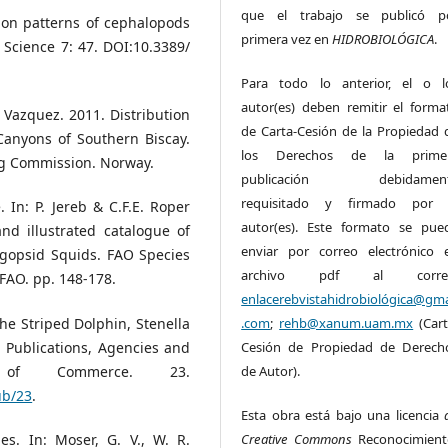
que el trabajo se publicó p
tion patterns of cephalopods
primera vez en
HIDROBIOLÓGICA
.
 Science 7: 47. DOI:10.3389/
Para todo lo anterior, el o l
autor(es) deben remitir el forma
J. Vazquez. 2011. Distribution
de Carta-Cesión de la Propiedad 
Canyons of Southern Biscay.
los Derechos de la prime
ng Commission. Norway.
publicación debidamen
requisitado y firmado por 
. In: P. Jereb & C.F.E. Roper
autor(es). Este formato se pue
nd illustrated catalogue of
enviar por correo electrónico 
gopsid Squids. FAO Species
archivo pdf al corre
 FAO. pp. 148-178.
enlacerebvistahidrobiológica@gma
the Striped Dolphin, Stenella
.com
;
rehb@xanum.uam.mx
(Cart
. Publications, Agencies and
Cesión de Propiedad de Derech
of Commerce. 23.
de Autor).
ub/23
.
Esta obra está bajo una licencia
es. In: Moser, G. V., W. R.
Creative Commons
Reconocimient