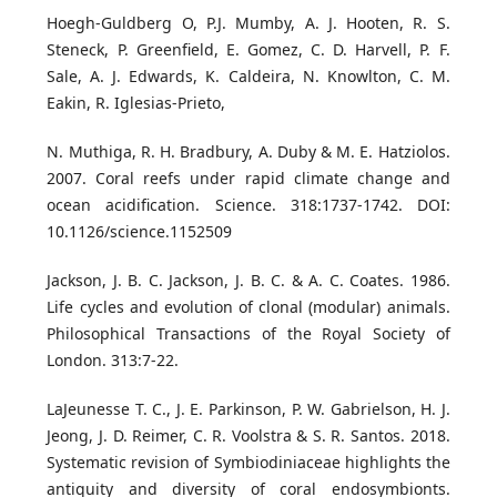
Hoegh-Guldberg O, P.J. Mumby, A. J. Hooten, R. S.
Steneck, P. Greenfield, E. Gomez, C. D. Harvell, P. F.
Sale, A. J. Edwards, K. Caldeira, N. Knowlton, C. M.
Eakin, R. Iglesias-Prieto,
N. Muthiga, R. H. Bradbury, A. Duby & M. E. Hatziolos.
2007. Coral reefs under rapid climate change and
ocean acidification. Science. 318:1737-1742. DOI:
10.1126/science.1152509
Jackson, J. B. C. Jackson, J. B. C. & A. C. Coates. 1986.
Life cycles and evolution of clonal (modular) animals.
Philosophical Transactions of the Royal Society of
London. 313:7-22.
LaJeunesse T. C., J. E. Parkinson, P. W. Gabrielson, H. J.
Jeong, J. D. Reimer, C. R. Voolstra & S. R. Santos. 2018.
Systematic revision of Symbiodiniaceae highlights the
antiquity and diversity of coral endosymbionts.