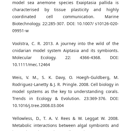
model sea anemone species Exaiptasia pallida is
characterised by tissue plasticity and highly
coordinated cell communication. Marine
Biotechnology. 22:285-307. DOI: 10.1007/ s10126-020-
09951-w
Voolstra, C. R. 2013. A journey into the wild of the
cnidarian model system Aiptasia and its symbionts.
Molecular Ecology. 22: 4366-4368. DOI:
10.1111/mec.12464
Weis, V. M., S. K. Davy, O. Hoegh-Guldberg, M.
Rodriguez-Lanetty & J. R. Pringle. 2008. Cell biology in
model systems as the key to understanding corals.
Trends in Ecology & Evolution. 23:369-376. DOI:
10.1016/j.tree.2008.03.004
Yellowless, D., T. A. V. Rees & W. Leggat W. 2008.
Metabolic interactions between algal symbionts and