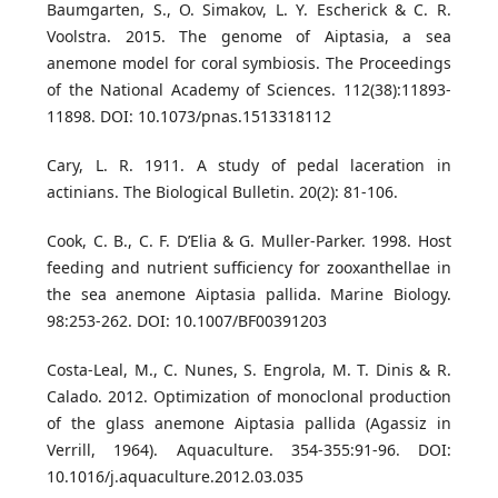
Baumgarten, S., O. Simakov, L. Y. Escherick & C. R.
Voolstra. 2015. The genome of Aiptasia, a sea
anemone model for coral symbiosis. The Proceedings
of the National Academy of Sciences. 112(38):11893-
11898. DOI: 10.1073/pnas.1513318112
Cary, L. R. 1911. A study of pedal laceration in
actinians. The Biological Bulletin. 20(2): 81-106.
Cook, C. B., C. F. D’Elia & G. Muller-Parker. 1998. Host
feeding and nutrient sufficiency for zooxanthellae in
the sea anemone Aiptasia pallida. Marine Biology.
98:253-262. DOI: 10.1007/BF00391203
Costa-Leal, M., C. Nunes, S. Engrola, M. T. Dinis & R.
Calado. 2012. Optimization of monoclonal production
of the glass anemone Aiptasia pallida (Agassiz in
Verrill, 1964). Aquaculture. 354-355:91-96. DOI:
10.1016/j.aquaculture.2012.03.035