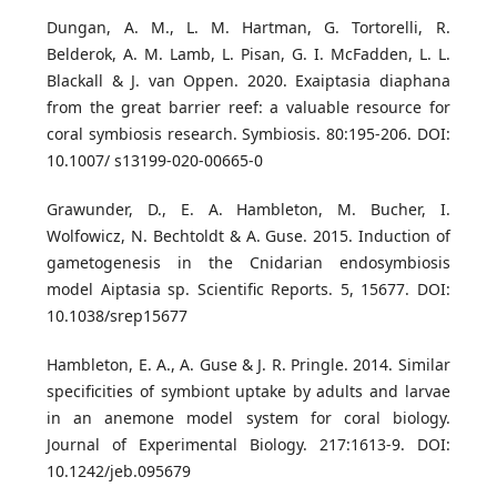
Dungan, A. M., L. M. Hartman, G. Tortorelli, R.
Belderok, A. M. Lamb, L. Pisan, G. I. McFadden, L. L.
Blackall & J. van Oppen. 2020. Exaiptasia diaphana
from the great barrier reef: a valuable resource for
coral symbiosis research. Symbiosis. 80:195-206. DOI:
10.1007/ s13199-020-00665-0
Grawunder, D., E. A. Hambleton, M. Bucher, I.
Wolfowicz, N. Bechtoldt & A. Guse. 2015. Induction of
gametogenesis in the Cnidarian endosymbiosis
model Aiptasia sp. Scientific Reports. 5, 15677. DOI:
10.1038/srep15677
Hambleton, E. A., A. Guse & J. R. Pringle. 2014. Similar
specificities of symbiont uptake by adults and larvae
in an anemone model system for coral biology.
Journal of Experimental Biology. 217:1613-9. DOI:
10.1242/jeb.095679