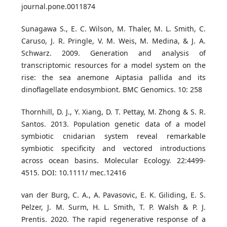
journal.pone.0011874
Sunagawa S., E. C. Wilson, M. Thaler, M. L. Smith, C.
Caruso, J. R. Pringle, V. M. Weis, M. Medina, & J. A.
Schwarz. 2009. Generation and analysis of
transcriptomic resources for a model system on the
rise: the sea anemone Aiptasia pallida and its
dinoflagellate endosymbiont. BMC Genomics. 10: 258
Thornhill, D. J., Y. Xiang, D. T. Pettay, M. Zhong & S. R.
Santos. 2013. Population genetic data of a model
symbiotic cnidarian system reveal remarkable
symbiotic specificity and vectored introductions
across ocean basins. Molecular Ecology. 22:4499-
4515. DOI: 10.1111/ mec.12416
van der Burg, C. A., A. Pavasovic, E. K. Giliding, E. S.
Pelzer, J. M. Surm, H. L. Smith, T. P. Walsh & P. J.
Prentis. 2020. The rapid regenerative response of a