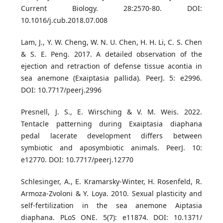
Current Biology. 28:2570-80. DOI:
10.1016/j.cub.2018.07.008
Lam, J., Y. W. Cheng, W. N. U. Chen, H. H. Li, C. S. Chen
& S. E. Peng. 2017. A detailed observation of the
ejection and retraction of defense tissue acontia in
sea anemone (Exaiptasia pallida). PeerJ. 5: e2996.
DOI: 10.7717/peerj.2996
Presnell, J. S., E. Wirsching & V. M. Weis. 2022.
Tentacle patterning during Exaiptasia diaphana
pedal lacerate development differs between
symbiotic and aposymbiotic animals. PeerJ. 10:
e12770. DOI: 10.7717/peerj.12770
Schlesinger, A., E. Kramarsky-Winter, H. Rosenfeld, R.
Armoza-Zvoloni & Y. Loya. 2010. Sexual plasticity and
self-fertilization in the sea anemone Aiptasia
diaphana. PLoS ONE. 5(7): e11874. DOI: 10.1371/