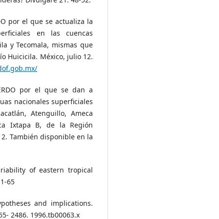
O por el que se actualiza la
rficiales en las cuencas
cicila y Tecomala, mismas que
 Huicicila. México, julio 12.
dof.gob.mx/
CUERDO por el que se dan a
guas nacionales superficiales
acatlán, Atenguillo, Ameca
ca Ixtapa B, de la Región
12. También disponible en la
iability of eastern tropical
 1-65
ypotheses and implications.
65- 2486. 1996.tb00063.x