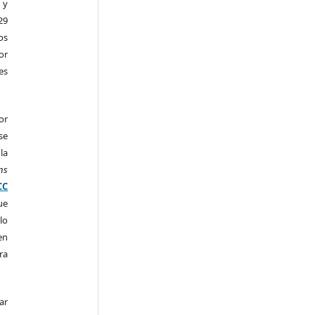
 y
29
os
r
es
or
se
la
ns
CC
ue
lo
en
ra
ar