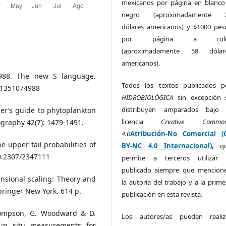
mexicanos por página en blanco
negro (aproximadamente 
dólares americanos) y $1000 pes
por página a colo
(aproximadamente 58 dólar
americanos).
1988. The new S language.
Todos los textos publicados p
81351074988
HIDROBIOLÓGICA
sin excepción 
distribuyen amparados bajo 
mer’s guide to phytoplankton
licencia
Creative Commo
graphy 42(7): 1479-1491.
4.0
Atribución-No Comercial (
he upper tail probabilities of
BY-NC 4.0 Internacional)
,
q
10.2307/2347111
permite a terceros utilizar 
publicado siempre que mencion
ensional scaling: Theory and
la autoría del trabajo y a la prime
Springer New York. 614 p.
publicación en esta revista.
Thompson, G. Woodward & D.
Los autores/as pueden realiz
in situ measurements for