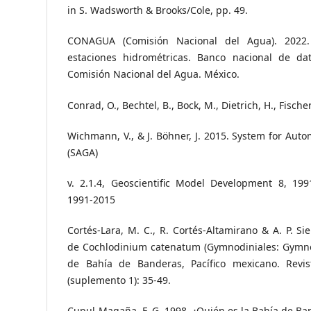
in S. Wadsworth & Brooks/Cole, pp. 49.
CONAGUA (Comisión Nacional del Agua). 2022. 
estaciones hidrométricas. Banco nacional de dat
Comisión Nacional del Agua. México.
Conrad, O., Bechtel, B., Bock, M., Dietrich, H., Fischer,
Wichmann, V., & J. Böhner, J. 2015. System for Auto
(SAGA)
v. 2.1.4, Geoscientific Model Development 8, 19
1991-2015
Cortés-Lara, M. C., R. Cortés-Altamirano & A. P. Si
de Cochlodinium catenatum (Gymnodiniales: Gymno
de Bahía de Banderas, Pacífico mexicano. Revis
(suplemento 1): 35-49.
Cupul-Magaña, F. G. 1998. ¿Quién es la Bahía de Ba