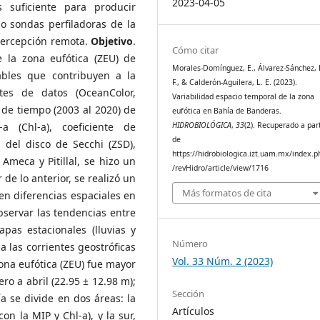
2023-04-05
suficiente para producir
do sondas perfiladoras de la
percepción remota.
Objetivo
.
Cómo citar
e la zona eufótica (ZEU) de
Morales-Domínguez, E., Álvarez-Sánchez, 
ables que contribuyen a la
F., & Calderón-Aguilera, L. E. (2023).
ntes de datos (OceanColor,
Variabilidad espacio temporal de la zona
de tiempo (2003 al 2020) de
eufótica en Bahía de Banderas.
HIDROBIOLÓGICA
,
33
(2). Recuperado a part
-a (Chl-a), coeficiente de
de
 del disco de Secchi (ZSD),
https://hidrobiologica.izt.uam.mx/index.p
 Ameca y Pitillal, se hizo un
/revHidro/article/view/1716
 de lo anterior, se realizó un
Más formatos de cita
en diferencias espaciales en
bservar las tendencias entre
pas estacionales (lluvias y
Número
a las corrientes geostróficas
Vol. 33 Núm. 2 (2023)
ona eufótica (ZEU) fue mayor
ro a abril (22.95 ± 12.98 m);
Sección
a se divide en dos áreas: la
Artículos
n la MIP y Chl-a), y la sur,