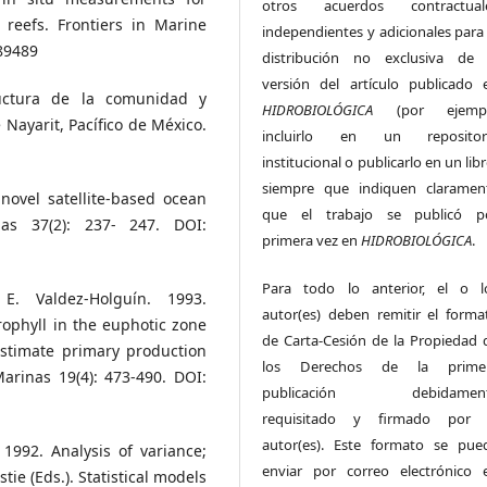
otros acuerdos contractual
 reefs. Frontiers in Marine
independientes y adicionales para 
689489
distribución no exclusiva de 
versión del artículo publicado 
tructura de la comunidad y
HIDROBIOLÓGICA
(por ejemp
 Nayarit, Pacífico de México.
incluirlo en un repositor
institucional o publicarlo en un lib
siempre que indiquen claramen
novel satellite-based ocean
que el trabajo se publicó p
as 37(2): 237- 247. DOI:
primera vez en
HIDROBIOLÓGICA
.
Para todo lo anterior, el o l
 E. Valdez-Holguín. 1993.
autor(es) deben remitir el forma
rophyll in the euphotic zone
de Carta-Cesión de la Propiedad 
 estimate primary production
los Derechos de la prime
arinas 19(4): 473-490. DOI:
publicación debidamen
requisitado y firmado por 
autor(es). Este formato se pue
1992. Analysis of variance;
enviar por correo electrónico 
tie (Eds.). Statistical models