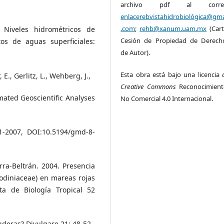
archivo pdf al corre
enlacerebvistahidrobiológica@gma
.com
;
rehb@xanum.uam.mx
(Cart
Niveles hidrométricos de
Cesión de Propiedad de Derech
os de aguas superficiales:
de Autor).
Esta obra está bajo una licencia
 E., Gerlitz, L., Wehberg, J.,
Creative Commons
Reconocimient
mated Geoscientific Analyses
No Comercial 4.0 Internacional.
91-2007, DOI:10.5194/gmd-8-
erra-Beltrán. 2004. Presencia
diniaceae) en mareas rojas
ta de Biología Tropical 52
nderas? Divulgare 21: 48-52.