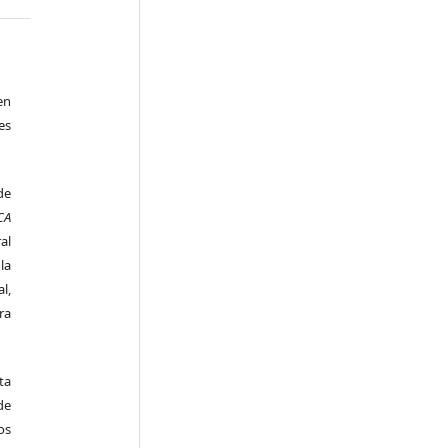
en
es
de
CA
al
la
l,
ra
ta
de
os