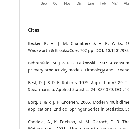
Citas
Becker, R. A., J. M. Chambers & A. R. Wilks. 
Wadsworth & Brooks/Cole. 702 pp. DOI: 10.1201/97
Behrenfeld, M. J. & P. G. Falkowski. 1997. A consu
primary productivity models. Limnology and Oceano
Best, D. J. & D. E. Roberts. 1975. Algorithm AS 89: T
Spearman’s ρ. Applied Statistics 24: 377-379. DOI: 
Borg, I. & P. J. F. Groenen. 2005. Modern multidim
applications. 2nd ed. Springer Series in Statistics, 
Candela, A., K. Edelson, M. M. Gierach, D. R. 
Wettergreen. 2021. Using remote sensing and 