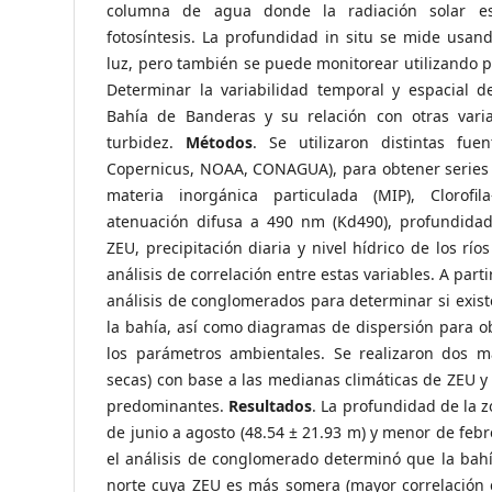
columna de agua donde la radiación solar es 
fotosíntesis. La profundidad in situ se mide usan
luz, pero también se puede monitorear utilizando 
Determinar la variabilidad temporal y espacial d
Bahía de Banderas y su relación con otras vari
turbidez.
Métodos
. Se utilizaron distintas fue
Copernicus, NOAA, CONAGUA), para obtener series 
materia inorgánica particulada (MIP), Clorofila
atenuación difusa a 490 nm (Kd490), profundidad
ZEU, precipitación diaria y nivel hídrico de los ríos
análisis de correlación entre estas variables. A partir
análisis de conglomerados para determinar si exist
la bahía, así como diagramas de dispersión para o
los parámetros ambientales. Se realizaron dos ma
secas) con base a las medianas climáticas de ZEU y 
predominantes.
Resultados
. La profundidad de la z
de junio a agosto (48.54 ± 21.93 m) y menor de febre
el análisis de conglomerado determinó que la bahí
norte cuya ZEU es más somera (mayor correlación co