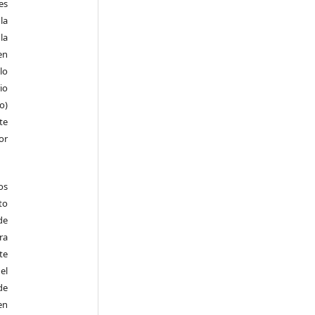
es
la
la
en
lo
io
ro)
te
or
os
to
de
ra
te
el
de
en