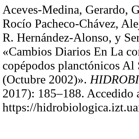
Aceves-Medina, Gerardo, G
Rocío Pacheco-Chávez, Alej
R. Hernández-Alonso, y Ser
«Cambios Diarios En La c
copépodos planctónicos Al
(Octubre 2002)».
HIDROB
2017): 185–188. Accedido a
https://hidrobiologica.izt.