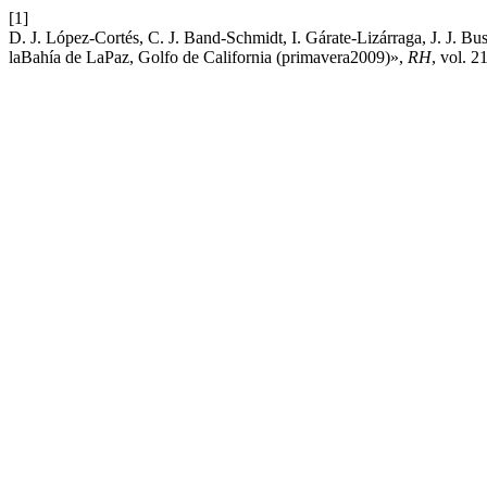
[1]
D. J. López-Cortés, C. J. Band-Schmidt, I. Gárate-Lizárraga, J. J.
laBahía de LaPaz, Golfo de California (primavera2009)»,
RH
, vol. 2