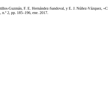
 Bustillos-Guzmán, F. E. Hernández-Sandoval, y E. J. Núñez-Vázquez, 
1, n.º 2, pp. 185–196, ene. 2017.