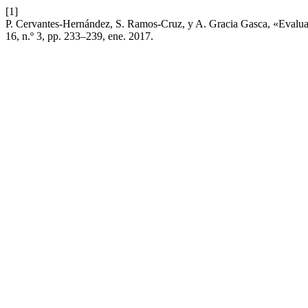
[1]
P. Cervantes-Hernández, S. Ramos-Cruz, y A. Gracia Gasca, «Evaluac
16, n.º 3, pp. 233–239, ene. 2017.