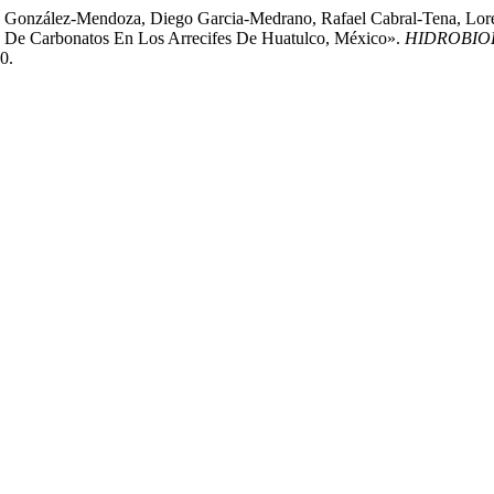
 González-Mendoza, Diego Garcia-Medrano, Rafael Cabral-Tena, Lore
a De Carbonatos En Los Arrecifes De Huatulco, México».
HIDROBIO
0.