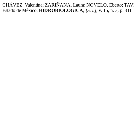
CHÁVEZ, Valentina; ZARIÑANA, Laura; NOVELO, Eberto; TAVERA, Ro
Estado de México.
HIDROBIOLÓGICA
,
[S. l.]
, v. 15, n. 3, p. 3