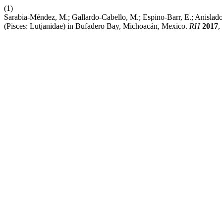
(1)
Sarabia-Méndez, M.; Gallardo-Cabello, M.; Espino-Barr, E.; Anislado
(Pisces: Lutjanidae) in Bufadero Bay, Michoacán, Mexico.
RH
2017
,