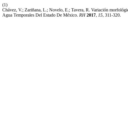
(1)
Chávez, V.; Zariñana, L.; Novelo, E.; Tavera, R. Variación morfol
Agua Temporales Del Estado De México.
RH
2017
,
15
, 311-320.