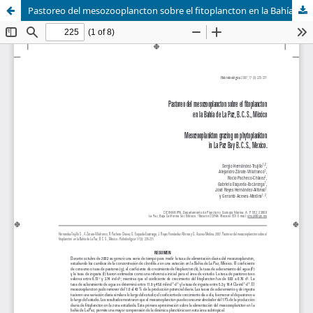
Pastoreo del mesozooplancton sobre el fitoplancton en la Bahía de La Paz, B. C. S., México