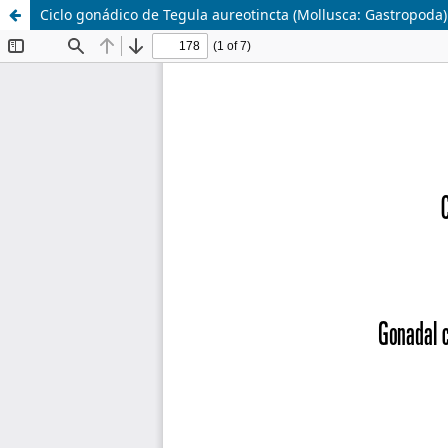
Ciclo gonádico de Tegula aureotincta (Mollusca: Gastropoda)