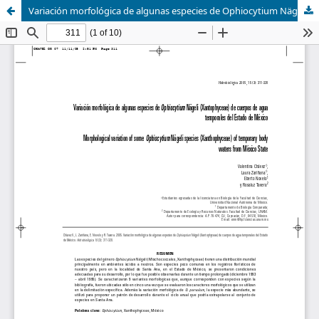
Variación morfológica de algunas especies de Ophiocytium Nägeli (Xantophyceae) de cuerpos de agua temporales del Estado de México