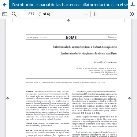
Distribución espacial de las bacterias sulfatorreductoras en el sedimento de una laguna costera